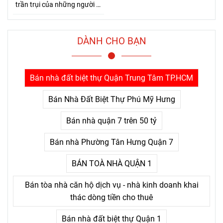
trần trụi của những người đi
đường dài. Bởi Jensen Huang
hiểu rất rõ một điều mà nhiều
người chỉ nhận ra sau khi đã
DÀNH CHO BẠN
trả giá quá nhiều: thứ khiến
con người bỏ cuộc không
phải là khó khăn lớn, mà là
Bán nhà đất biệt thự Quận Trung Tâm TP.HCM
nỗi đau kéo dài không thấy
điểm kết.
Bán Nhà Đất Biệt Thự Phú Mỹ Hưng
Bán nhà quận 7 trên 50 tỷ
Bán nhà Phường Tân Hưng Quận 7
BÁN TOÀ NHÀ QUẬN 1
Bán tòa nhà căn hộ dịch vụ - nhà kinh doanh khai
thác dòng tiền cho thuê
Bán nhà đất biệt thự Quận 1