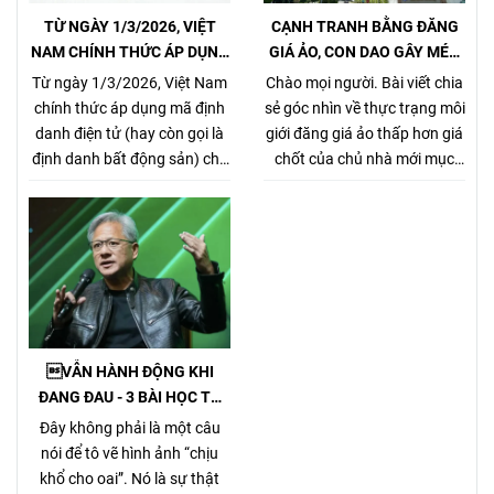
TỪ NGÀY 1/3/2026, VIỆT
CẠNH TRANH BẰNG ĐĂNG
NAM CHÍNH THỨC ÁP DỤNG
GIÁ ẢO, CON DAO GÂY MÉO
MÃ ĐỊNH DANH BẤT ĐỘNG
MÓ THỊ TRƯỜNG, GÂY HẠI
Từ ngày 1/3/2026, Việt Nam
Chào mọi người. Bài viết chia
SẢN
CHỦ NHÀ VÀ NHÀ MÔI GIỚI
chính thức áp dụng mã định
sẻ góc nhìn về thực trạng môi
CHÂN CHÍNH
danh điện tử (hay còn gọi là
giới đăng giá ảo thấp hơn giá
định danh bất động sản) cho
chốt của chủ nhà mới mục
từng sản phẩm bất động sản,
đích kiếm khách bằng mọi
theo Nghị định
giá, tưởng chừng nó là 1 tiểu
357/2025/NĐ-CP (ban hành
xảo đánh bật các môi giới
ngày 31/12/2025, hiệu lực từ
chân chính khác khi cạnh
1/3/2026) về xây dựng, quản
tranh về giá bán nhưng gây
lý và sử dụng hệ thống thông
hại rất nhiều cho chủ nhà,
tin, cơ sở dữ liệu về nhà ở và
làm méo mó thị trường.
thị trường bất động sản.
VẪN HÀNH ĐỘNG KHI
ĐANG ĐAU - 3 BÀI HỌC TỪ
TỶ PHÚ JENSEN HUANG
Đây không phải là một câu
nói để tô vẽ hình ảnh “chịu
khổ cho oai”. Nó là sự thật