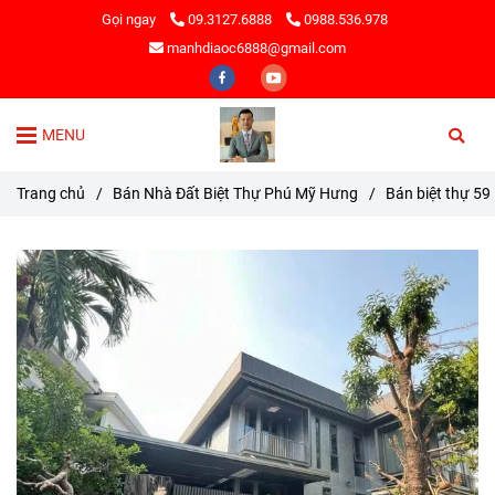
Gọi ngay
09.3127.6888
0988.536.978
manhdiaoc6888@gmail.com
MENU
Trang chủ
/
Bán Nhà Đất Biệt Thự Phú Mỹ Hưng
/
Bán biệt thự 59