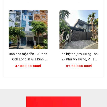
Bán nhà mặt tiền 19 Phan
Bán biệt thự 59 Hưng Thái
Xích Long, P. Gia Định,
2 - Phú Mỹ Hưng, P. Tân
TP.HCM
Hưng, Quận 7
37.000.000.000đ
89.900.000.000đ