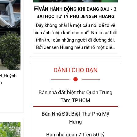
VẪN HÀNH ĐỘNG KHI ĐANG ĐAU - 3
BÀI HỌC TỪ TỶ PHÚ JENSEN HUANG
Đây không phải là một câu nói để tô vẽ
hình ảnh “chịu khổ cho oai”. Nó là sự thật
trần trụi của những người đi đường dài.
Bởi Jensen Huang hiểu rất rõ một điều
mà nhiều người chỉ nhận ra sau khi đã trả
giá quá nhiều: thứ khiến con người bỏ
DÀNH CHO BẠN
cuộc không phải là khó khăn lớn, mà là
ét Huỳnh
nỗi đau kéo dài không thấy điểm kết.
m
Bán nhà đất biệt thự Quận Trung
Tâm TP.HCM
Bán Nhà Đất Biệt Thự Phú Mỹ
Hưng
Bán nhà quận 7 trên 50 tỷ