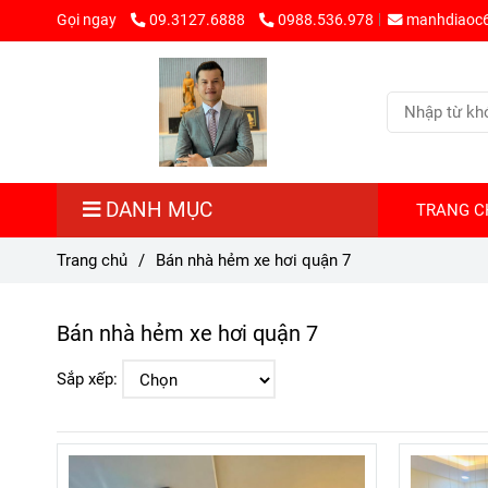
Gọi ngay
09.3127.6888
0988.536.978
manhdiaoc
DANH MỤC
TRANG C
Trang chủ
/
Bán nhà hẻm xe hơi quận 7
Bán nhà hẻm xe hơi quận 7
Sắp xếp: