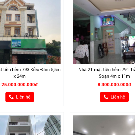
t tiền hẻm 793 Kiều Đàm 5,5m
Nhà 2T mặt tiền hẻm 791 Tr
x 24m
Soạn 4m x 11m
25.000.000.000đ
8.300.000.000đ
Liên hệ
Liên hệ