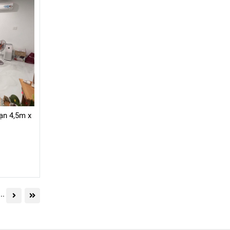
ạn 4,5m x
...