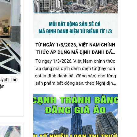
TỪ NGÀY 1/3/2026, VIỆT NAM CHÍNH
THỨC ÁP DỤNG MÃ ĐỊNH DANH BẤT
ĐỘNG SẢN
Từ ngày 1/3/2026, Việt Nam chính thức
áp dụng mã định danh điện tử (hay còn
gọi là định danh bất động sản) cho từng
uỳnh Tấn
sản phẩm bất động sản, theo Nghị định
ận
357/2025/NĐ-CP (ban hành ngày
31/12/2025, hiệu lực từ 1/3/2026) về xây
dựng, quản lý và sử dụng hệ thống thông
tin, cơ sở dữ liệu về nhà ở và thị trường
bất động sản.