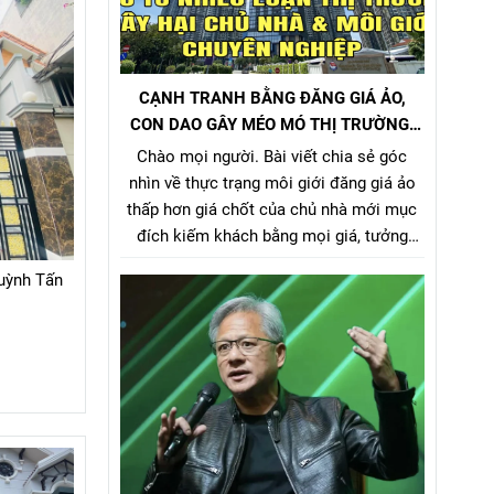
CẠNH TRANH BẰNG ĐĂNG GIÁ ẢO,
CON DAO GÂY MÉO MÓ THỊ TRƯỜNG,
GÂY HẠI CHỦ NHÀ VÀ NHÀ MÔI GIỚI
Chào mọi người. Bài viết chia sẻ góc
CHÂN CHÍNH
nhìn về thực trạng môi giới đăng giá ảo
thấp hơn giá chốt của chủ nhà mới mục
đích kiếm khách bằng mọi giá, tưởng
chừng nó là 1 tiểu xảo đánh bật các môi
uỳnh Tấn
giới chân chính khác khi cạnh tranh về
giá bán nhưng gây hại rất nhiều cho chủ
nhà, làm méo mó thị trường.