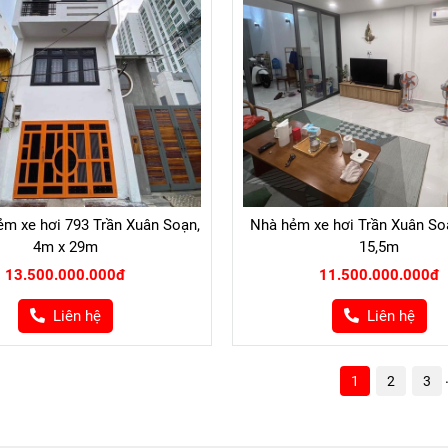
ẻm xe hơi 793 Trần Xuân Soạn,
Nhà hẻm xe hơi Trần Xuân So
4m x 29m
15,5m
13.500.000.000đ
11.500.000.000đ
Liên hệ
Liên hệ
1
2
3