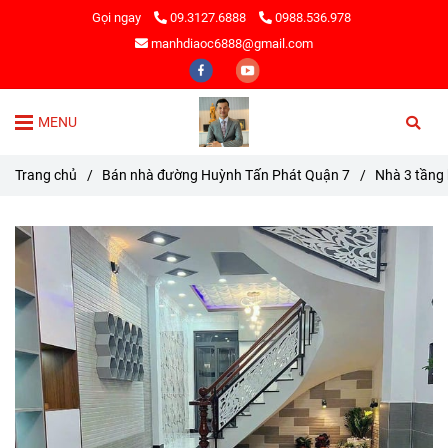
Gọi ngay
09.3127.6888
0988.536.978
manhdiaoc6888@gmail.com
MENU
Trang chủ
/
Bán nhà đường Huỳnh Tấn Phát Quận 7
/
Nhà 3 tầng