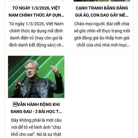
TỪ NGÀY 1/3/2026, VIỆT
CẠNH TRANH BẰNG ĐĂNG
NAM CHÍNH THỨC ÁP DỤNG
GIÁ ẢO, CON DAO GÂY MÉO
MÃ ĐỊNH DANH BẤT ĐỘNG
MÓ THỊ TRƯỜNG, GÂY HẠI
Từ ngày 1/3/2026, Việt Nam
Chào mọi người. Bài viết chia
SẢN
CHỦ NHÀ VÀ NHÀ MÔI GIỚI
chính thức áp dụng mã định
sẻ góc nhìn về thực trạng môi
CHÂN CHÍNH
danh điện tử (hay còn gọi là
giới đăng giá ảo thấp hơn giá
định danh bất động sản) cho
chốt của chủ nhà mới mục
từng sản phẩm bất động sản,
đích kiếm khách bằng mọi
theo Nghị định
giá, tưởng chừng nó là 1 tiểu
357/2025/NĐ-CP (ban hành
xảo đánh bật các môi giới
ngày 31/12/2025, hiệu lực từ
chân chính khác khi cạnh
1/3/2026) về xây dựng, quản
tranh về giá bán nhưng gây
lý và sử dụng hệ thống thông
hại rất nhiều cho chủ nhà,
tin, cơ sở dữ liệu về nhà ở và
làm méo mó thị trường.
thị trường bất động sản.
VẪN HÀNH ĐỘNG KHI
ĐANG ĐAU - 3 BÀI HỌC TỪ
TỶ PHÚ JENSEN HUANG
Đây không phải là một câu
nói để tô vẽ hình ảnh “chịu
khổ cho oai”. Nó là sự thật