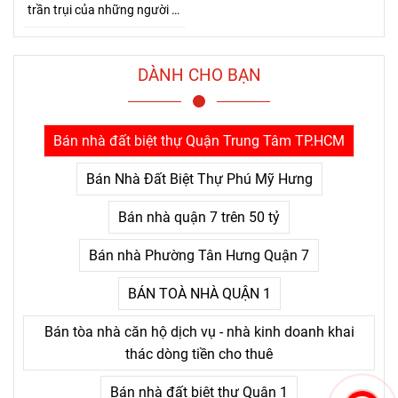
trần trụi của những người đi
đường dài. Bởi Jensen Huang
hiểu rất rõ một điều mà nhiều
người chỉ nhận ra sau khi đã
DÀNH CHO BẠN
trả giá quá nhiều: thứ khiến
con người bỏ cuộc không
phải là khó khăn lớn, mà là
Bán nhà đất biệt thự Quận Trung Tâm TP.HCM
nỗi đau kéo dài không thấy
điểm kết.
Bán Nhà Đất Biệt Thự Phú Mỹ Hưng
Bán nhà quận 7 trên 50 tỷ
Bán nhà Phường Tân Hưng Quận 7
BÁN TOÀ NHÀ QUẬN 1
Bán tòa nhà căn hộ dịch vụ - nhà kinh doanh khai
thác dòng tiền cho thuê
Bán nhà đất biệt thự Quận 1