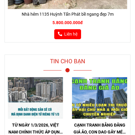
Nhà hẻm 1135 Huỳnh Tấn Phát bề ngang đẹp 7m
5.800.000.000đ
Liên hệ
TIN CHO BẠN
TỪ NGÀY 1/3/2026, VIỆT
CẠNH TRANH BẰNG ĐĂNG
NAM CHÍNH THỨC ÁP DỤNG
GIÁ ẢO, CON DAO GÂY MÉO