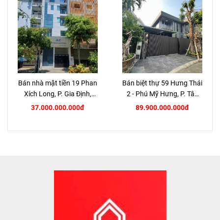
Bán nhà mặt tiền 19 Phan
Bán biệt thự 59 Hưng Thái
Xích Long, P. Gia Định,
2 - Phú Mỹ Hưng, P. Tân
TP.HCM
Hưng, Quận 7
37.000.000.000đ
89.900.000.000đ