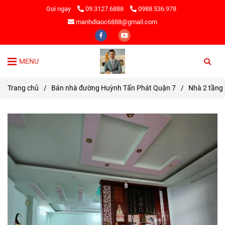
Gọi ngay
09.3127.6888
0988.536.978
manhdiaoc6888@gmail.com
MENU
Trang chủ
/
Bán nhà đường Huỳnh Tấn Phát Quận 7
/
Nhà 2 tầng