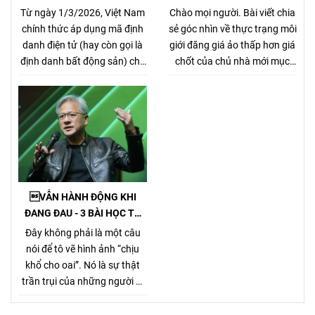
MÃ ĐỊNH DANH BẤT ĐỘNG
MÓ THỊ TRƯỜNG, GÂY HẠI
Từ ngày 1/3/2026, Việt Nam
Chào mọi người. Bài viết chia
SẢN
CHỦ NHÀ VÀ NHÀ MÔI GIỚI
chính thức áp dụng mã định
sẻ góc nhìn về thực trạng môi
CHÂN CHÍNH
danh điện tử (hay còn gọi là
giới đăng giá ảo thấp hơn giá
định danh bất động sản) cho
chốt của chủ nhà mới mục
từng sản phẩm bất động sản,
đích kiếm khách bằng mọi
theo Nghị định
giá, tưởng chừng nó là 1 tiểu
357/2025/NĐ-CP (ban hành
xảo đánh bật các môi giới
ngày 31/12/2025, hiệu lực từ
chân chính khác khi cạnh
1/3/2026) về xây dựng, quản
tranh về giá bán nhưng gây
lý và sử dụng hệ thống thông
hại rất nhiều cho chủ nhà,
tin, cơ sở dữ liệu về nhà ở và
làm méo mó thị trường.
thị trường bất động sản.
VẪN HÀNH ĐỘNG KHI
ĐANG ĐAU - 3 BÀI HỌC TỪ
TỶ PHÚ JENSEN HUANG
Đây không phải là một câu
nói để tô vẽ hình ảnh “chịu
khổ cho oai”. Nó là sự thật
trần trụi của những người đi
đường dài. Bởi Jensen Huang
hiểu rất rõ một điều mà nhiều