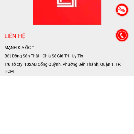
LIÊN HỆ
MẠNH ĐỊA ỐC ™
Bất Động Sản Thật - Chia Sẻ Giá Trị - Uy Tín
Trụ sở cty: 102AB Cống Quỳnh, Phường Bến Thành, Quận 1, TP.
HCM
Hotline: 09.3127.6888 - 0988.536.978
Fax: 09.2971.8999
Giờ Làm Việc: Thứ 2 - Chủ nhật.
ĐĂNG KÍ NHẬN TIN