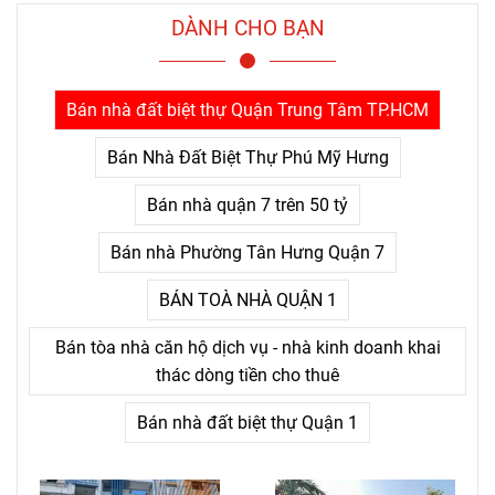
người chỉ nhận ra sau khi đã
DÀNH CHO BẠN
trả giá quá nhiều: thứ khiến
con người bỏ cuộc không
phải là khó khăn lớn, mà là
Bán nhà đất biệt thự Quận Trung Tâm TP.HCM
nỗi đau kéo dài không thấy
điểm kết.
Bán Nhà Đất Biệt Thự Phú Mỹ Hưng
Bán nhà quận 7 trên 50 tỷ
Bán nhà Phường Tân Hưng Quận 7
BÁN TOÀ NHÀ QUẬN 1
Bán tòa nhà căn hộ dịch vụ - nhà kinh doanh khai
thác dòng tiền cho thuê
Bán nhà đất biệt thự Quận 1