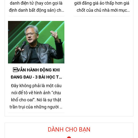
CHÂN CHÍNH
danh điện tử (hay còn gọi là
giới đăng giá ảo thấp hơn giá
định danh bất động sản) cho
chốt của chủ nhà mới mục
từng sản phẩm bất động sản,
đích kiếm khách bằng mọi
theo Nghị định
giá, tưởng chừng nó là 1 tiểu
357/2025/NĐ-CP (ban hành
xảo đánh bật các môi giới
ngày 31/12/2025, hiệu lực từ
chân chính khác khi cạnh
1/3/2026) về xây dựng, quản
tranh về giá bán nhưng gây
lý và sử dụng hệ thống thông
hại rất nhiều cho chủ nhà,
tin, cơ sở dữ liệu về nhà ở và
làm méo mó thị trường.
thị trường bất động sản.
VẪN HÀNH ĐỘNG KHI
ĐANG ĐAU - 3 BÀI HỌC TỪ
TỶ PHÚ JENSEN HUANG
Đây không phải là một câu
nói để tô vẽ hình ảnh “chịu
khổ cho oai”. Nó là sự thật
trần trụi của những người đi
đường dài. Bởi Jensen Huang
hiểu rất rõ một điều mà nhiều
người chỉ nhận ra sau khi đã
DÀNH CHO BẠN
trả giá quá nhiều: thứ khiến