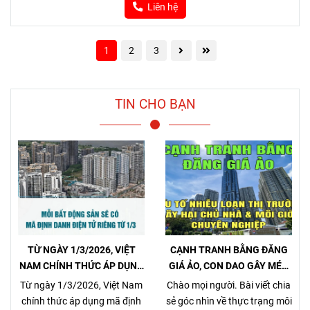
Liên hệ
1
2
3
TIN CHO BẠN
TỪ NGÀY 1/3/2026, VIỆT
CẠNH TRANH BẰNG ĐĂNG
NAM CHÍNH THỨC ÁP DỤNG
GIÁ ẢO, CON DAO GÂY MÉO
MÃ ĐỊNH DANH BẤT ĐỘNG
MÓ THỊ TRƯỜNG, GÂY HẠI
Từ ngày 1/3/2026, Việt Nam
Chào mọi người. Bài viết chia
SẢN
CHỦ NHÀ VÀ NHÀ MÔI GIỚI
chính thức áp dụng mã định
sẻ góc nhìn về thực trạng môi