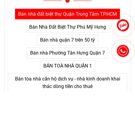
con người bỏ cuộc không
phải là khó khăn lớn, mà là
Bán nhà đất biệt thự Quận Trung Tâm TP.HCM
nỗi đau kéo dài không thấy
điểm kết.
Bán Nhà Đất Biệt Thự Phú Mỹ Hưng
Bán nhà quận 7 trên 50 tỷ
Bán nhà Phường Tân Hưng Quận 7
BÁN TOÀ NHÀ QUẬN 1
Bán tòa nhà căn hộ dịch vụ - nhà kinh doanh khai
thác dòng tiền cho thuê
Bán nhà đất biệt thự Quận 1