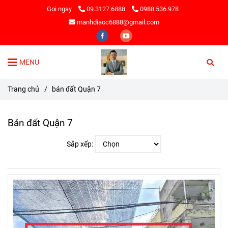
Gọi ngay
09.3127.6888
0988.536.978
manhdiaoc6888@gmail.com
MENU
Trang chủ
/
bán đất Quận 7
Bán đất Quận 7
Sắp xếp: