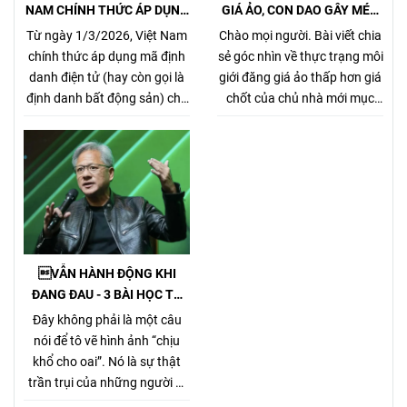
NAM CHÍNH THỨC ÁP DỤNG
GIÁ ẢO, CON DAO GÂY MÉO
MÃ ĐỊNH DANH BẤT ĐỘNG
MÓ THỊ TRƯỜNG, GÂY HẠI
Từ ngày 1/3/2026, Việt Nam
Chào mọi người. Bài viết chia
SẢN
CHỦ NHÀ VÀ NHÀ MÔI GIỚI
chính thức áp dụng mã định
sẻ góc nhìn về thực trạng môi
CHÂN CHÍNH
danh điện tử (hay còn gọi là
giới đăng giá ảo thấp hơn giá
định danh bất động sản) cho
chốt của chủ nhà mới mục
từng sản phẩm bất động sản,
đích kiếm khách bằng mọi
theo Nghị định
giá, tưởng chừng nó là 1 tiểu
357/2025/NĐ-CP (ban hành
xảo đánh bật các môi giới
ngày 31/12/2025, hiệu lực từ
chân chính khác khi cạnh
1/3/2026) về xây dựng, quản
tranh về giá bán nhưng gây
lý và sử dụng hệ thống thông
hại rất nhiều cho chủ nhà,
tin, cơ sở dữ liệu về nhà ở và
làm méo mó thị trường.
thị trường bất động sản.
VẪN HÀNH ĐỘNG KHI
ĐANG ĐAU - 3 BÀI HỌC TỪ
TỶ PHÚ JENSEN HUANG
Đây không phải là một câu
nói để tô vẽ hình ảnh “chịu
khổ cho oai”. Nó là sự thật
trần trụi của những người đi
đường dài. Bởi Jensen Huang