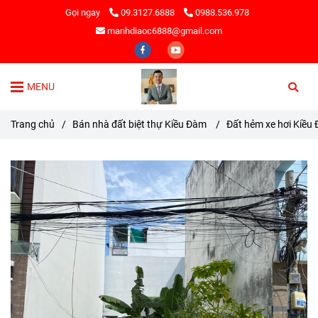
Gọi ngay
09.3127.6888
0988.536.978
manhdiaoc6888@gmail.com
MENU
Trang chủ
/
Bán nhà đất biệt thự Kiều Đàm
/
Đất hẻm xe hơi Kiều