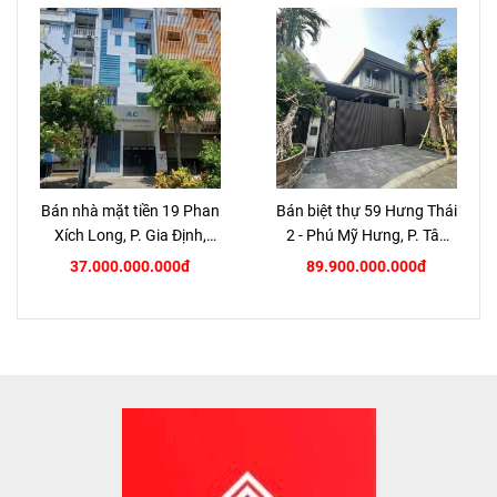
Bán nhà mặt tiền 19 Phan
Bán biệt thự 59 Hưng Thái
Xích Long, P. Gia Định,
2 - Phú Mỹ Hưng, P. Tân
TP.HCM
Hưng, Quận 7
37.000.000.000đ
89.900.000.000đ