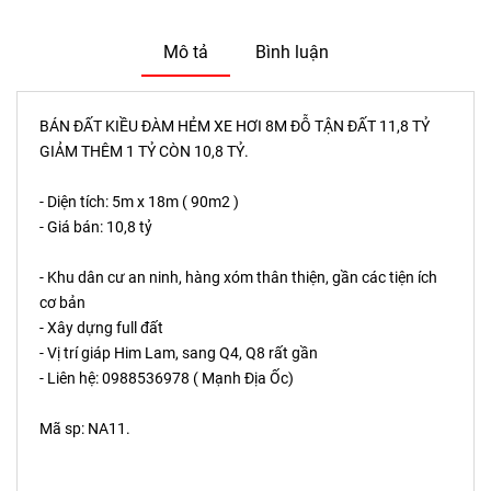
Mô tả
Bình luận
BÁN ĐẤT KIỀU ĐÀM HẺM XE HƠI 8M ĐỖ TẬN ĐẤT 11,8 TỶ
GIẢM THÊM 1 TỶ CÒN 10,8 TỶ.
- Diện tích: 5m x 18m ( 90m2 )
- Giá bán: 10,8 tỷ
- Khu dân cư an ninh, hàng xóm thân thiện, gần các tiện ích
cơ bản
- Xây dựng full đất
- Vị trí giáp Him Lam, sang Q4, Q8 rất gần
- Liên hệ: 0988536978 ( Mạnh Địa Ốc)
Mã sp: NA11.