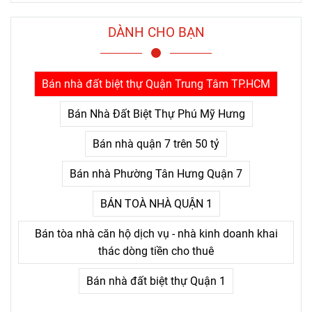
hiểu rất rõ một điều mà nhiều
người chỉ nhận ra sau khi đã
DÀNH CHO BẠN
trả giá quá nhiều: thứ khiến
con người bỏ cuộc không
phải là khó khăn lớn, mà là
Bán nhà đất biệt thự Quận Trung Tâm TP.HCM
nỗi đau kéo dài không thấy
điểm kết.
Bán Nhà Đất Biệt Thự Phú Mỹ Hưng
Bán nhà quận 7 trên 50 tỷ
Bán nhà Phường Tân Hưng Quận 7
BÁN TOÀ NHÀ QUẬN 1
Bán tòa nhà căn hộ dịch vụ - nhà kinh doanh khai
thác dòng tiền cho thuê
Bán nhà đất biệt thự Quận 1