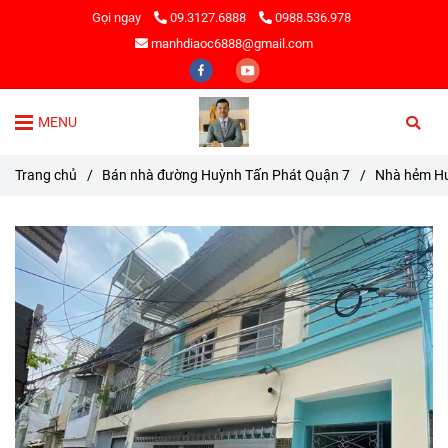
Gọi ngay
09.3127.6888
0988.536.978
manhdiaoc6888@gmail.com
MENU
Trang chủ
/
Bán nhà đường Huỳnh Tấn Phát Quận 7
/
Nhà hẻm Hu