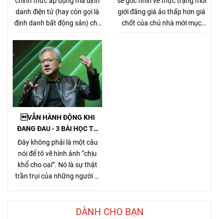
chính thức áp dụng mã định
sẻ góc nhìn về thực trạng môi
CHÂN CHÍNH
danh điện tử (hay còn gọi là
giới đăng giá ảo thấp hơn giá
định danh bất động sản) cho
chốt của chủ nhà mới mục
từng sản phẩm bất động sản,
đích kiếm khách bằng mọi
theo Nghị định
giá, tưởng chừng nó là 1 tiểu
357/2025/NĐ-CP (ban hành
xảo đánh bật các môi giới
ngày 31/12/2025, hiệu lực từ
chân chính khác khi cạnh
1/3/2026) về xây dựng, quản
tranh về giá bán nhưng gây
lý và sử dụng hệ thống thông
hại rất nhiều cho chủ nhà,
tin, cơ sở dữ liệu về nhà ở và
làm méo mó thị trường.
thị trường bất động sản.
VẪN HÀNH ĐỘNG KHI
ĐANG ĐAU - 3 BÀI HỌC TỪ
TỶ PHÚ JENSEN HUANG
Đây không phải là một câu
nói để tô vẽ hình ảnh “chịu
khổ cho oai”. Nó là sự thật
trần trụi của những người đi
đường dài. Bởi Jensen Huang
hiểu rất rõ một điều mà nhiều
người chỉ nhận ra sau khi đã
DÀNH CHO BẠN