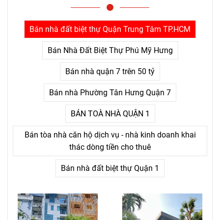
trả giá quá nhiều: thứ khiến
con người bỏ cuộc không
phải là khó khăn lớn, mà là
Bán nhà đất biệt thự Quận Trung Tâm TP.HCM
nỗi đau kéo dài không thấy
điểm kết.
Bán Nhà Đất Biệt Thự Phú Mỹ Hưng
Bán nhà quận 7 trên 50 tỷ
Bán nhà Phường Tân Hưng Quận 7
BÁN TOÀ NHÀ QUẬN 1
Bán tòa nhà căn hộ dịch vụ - nhà kinh doanh khai
thác dòng tiền cho thuê
Bán nhà đất biệt thự Quận 1