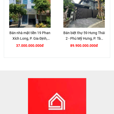
Bán nhà mặt tiền 19 Phan
Bán biệt thự 59 Hưng Thái
Xích Long, P. Gia Định,
2 - Phú Mỹ Hưng, P. Tân
TP.HCM
Hưng, Quận 7
37.000.000.000đ
89.900.000.000đ