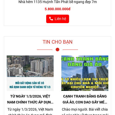
Nhà hẻm 1135 Huỳnh Tấn Phát bề ngang đẹp 7m
5.800.000.000đ
Liên hệ
TIN CHO BẠN
TỪ NGÀY 1/3/2026, VIỆT
CẠNH TRANH BẰNG ĐĂNG
NAM CHÍNH THỨC ÁP DỤNG
GIÁ ẢO, CON DAO GÂY MÉO
MÃ ĐỊNH DANH BẤT ĐỘNG
MÓ THỊ TRƯỜNG, GÂY HẠI
Từ ngày 1/3/2026, Việt Nam
Chào mọi người. Bài viết chia
SẢN
CHỦ NHÀ VÀ NHÀ MÔI GIỚI