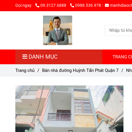
Gọi ngay
09.3127.6888
0988.536.978
manhdiaoc
DANH MỤC
TRANG C
Trang chủ
/
Bán nhà đường Huỳnh Tấn Phát Quận 7
/
Nh