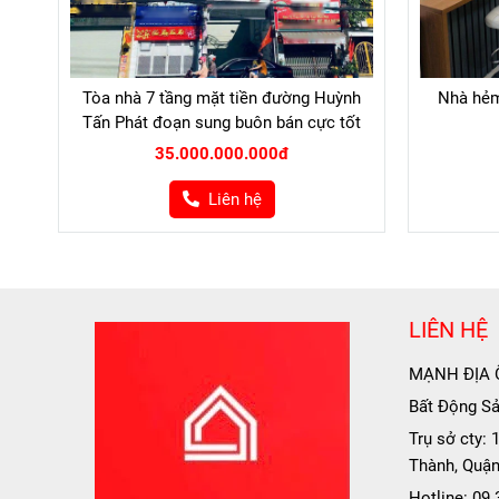
Tòa nhà 7 tầng mặt tiền đường Huỳnh
Nhà hẻm
Tấn Phát đoạn sung buôn bán cực tốt
35.000.000.000đ
Liên hệ
LIÊN HỆ
MẠNH ĐỊA 
Bất Động Sản
Trụ sở cty:
Thành, Quận
Hotline: 09