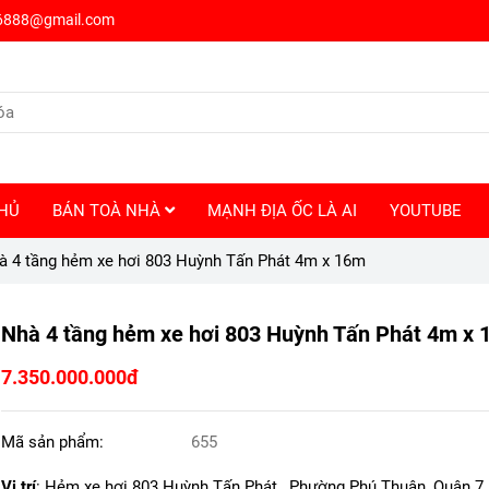
6888@gmail.com
HỦ
BÁN TOÀ NHÀ
MẠNH ĐỊA ỐC LÀ AI
YOUTUBE
à 4 tầng hẻm xe hơi 803 Huỳnh Tấn Phát 4m x 16m
Nhà 4 tầng hẻm xe hơi 803 Huỳnh Tấn Phát 4m x
7.350.000.000đ
Mã sản phẩm:
655
Vị trí
: Hẻm xe hơi 803 Huỳnh Tấn Phát, Phường Phú Thuận, Quận 7,