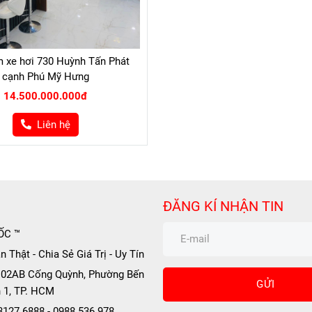
 xe hơi 730 Huỳnh Tấn Phát
cạnh Phú Mỹ Hưng
14.500.000.000đ
Liên hệ
ĐĂNG KÍ NHẬN TIN
ỐC ™
 Thật - Chia Sẻ Giá Trị - Uy Tín
 102AB Cống Quỳnh, Phường Bến
GỬI
 1, TP. HCM
.3127.6888 - 0988.536.978