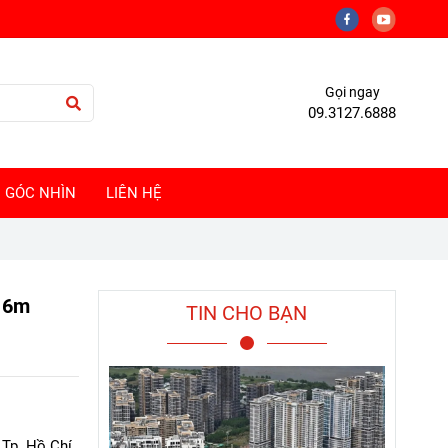
Gọi ngay
09.3127.6888
GÓC NHÌN
LIÊN HỆ
 16m
TIN CHO BẠN
 Tp. Hồ Chí