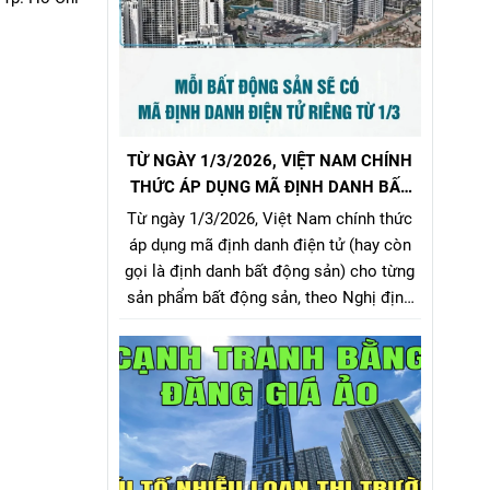
TỪ NGÀY 1/3/2026, VIỆT NAM CHÍNH
THỨC ÁP DỤNG MÃ ĐỊNH DANH BẤT
ĐỘNG SẢN
Từ ngày 1/3/2026, Việt Nam chính thức
áp dụng mã định danh điện tử (hay còn
gọi là định danh bất động sản) cho từng
sản phẩm bất động sản, theo Nghị định
357/2025/NĐ-CP (ban hành ngày
31/12/2025, hiệu lực từ 1/3/2026) về xây
dựng, quản lý và sử dụng hệ thống thông
tin, cơ sở dữ liệu về nhà ở và thị trường
bất động sản.