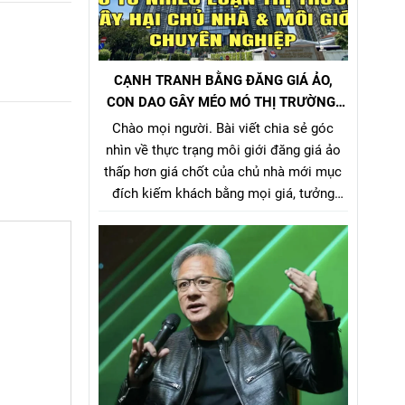
CẠNH TRANH BẰNG ĐĂNG GIÁ ẢO,
CON DAO GÂY MÉO MÓ THỊ TRƯỜNG,
GÂY HẠI CHỦ NHÀ VÀ NHÀ MÔI GIỚI
Chào mọi người. Bài viết chia sẻ góc
CHÂN CHÍNH
nhìn về thực trạng môi giới đăng giá ảo
thấp hơn giá chốt của chủ nhà mới mục
đích kiếm khách bằng mọi giá, tưởng
chừng nó là 1 tiểu xảo đánh bật các môi
giới chân chính khác khi cạnh tranh về
giá bán nhưng gây hại rất nhiều cho chủ
nhà, làm méo mó thị trường.