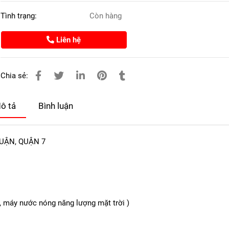
Tình trạng:
Còn hàng
Liên hệ
Chia sẻ:
ô tả
Bình luận
UẬN, QUẬN 7
 gỗ, máy nước nóng năng lượng mặt trời )