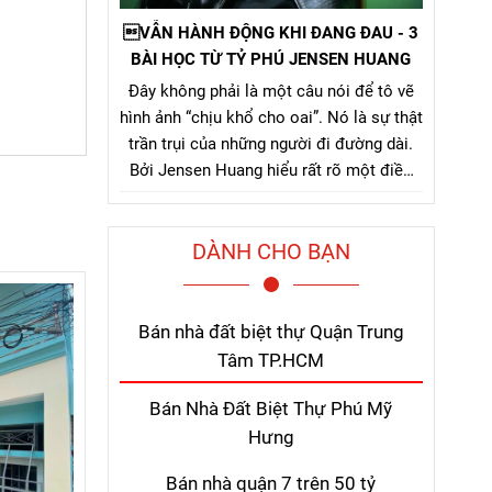
VẪN HÀNH ĐỘNG KHI ĐANG ĐAU - 3
BÀI HỌC TỪ TỶ PHÚ JENSEN HUANG
Đây không phải là một câu nói để tô vẽ
hình ảnh “chịu khổ cho oai”. Nó là sự thật
trần trụi của những người đi đường dài.
Bởi Jensen Huang hiểu rất rõ một điều
mà nhiều người chỉ nhận ra sau khi đã trả
giá quá nhiều: thứ khiến con người bỏ
DÀNH CHO BẠN
cuộc không phải là khó khăn lớn, mà là
nỗi đau kéo dài không thấy điểm kết.
Bán nhà đất biệt thự Quận Trung
Tâm TP.HCM
Bán Nhà Đất Biệt Thự Phú Mỹ
Hưng
Bán nhà quận 7 trên 50 tỷ