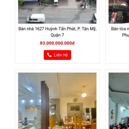
Bán nhà 1627 Huỳnh Tấn Phát, P. Tân Mỹ,
Bán tòa n
Quận 7
Phư
83.000.000.000đ
Liên hệ