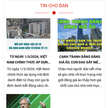
TIN CHO BẠN
TỪ NGÀY 1/3/2026, VIỆT
CẠNH TRANH BẰNG ĐĂNG
NAM CHÍNH THỨC ÁP DỤNG
GIÁ ẢO, CON DAO GÂY MÉO
MÃ ĐỊNH DANH BẤT ĐỘNG
MÓ THỊ TRƯỜNG, GÂY HẠI
Từ ngày 1/3/2026, Việt Nam
Chào mọi người. Bài viết chia
SẢN
CHỦ NHÀ VÀ NHÀ MÔI GIỚI
chính thức áp dụng mã định
sẻ góc nhìn về thực trạng môi
CHÂN CHÍNH
danh điện tử (hay còn gọi là
giới đăng giá ảo thấp hơn giá
định danh bất động sản) cho
chốt của chủ nhà mới mục
từng sản phẩm bất động sản,
đích kiếm khách bằng mọi
theo Nghị định
giá, tưởng chừng nó là 1 tiểu
357/2025/NĐ-CP (ban hành
xảo đánh bật các môi giới
ngày 31/12/2025, hiệu lực từ
chân chính khác khi cạnh