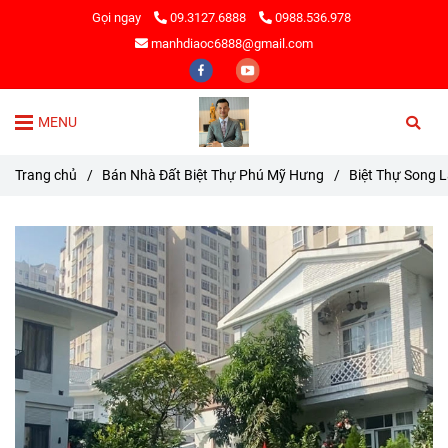
Gọi ngay
09.3127.6888
0988.536.978
manhdiaoc6888@gmail.com
MENU
Trang chủ
/
Bán Nhà Đất Biệt Thự Phú Mỹ Hưng
/
Biệt Thự Song 