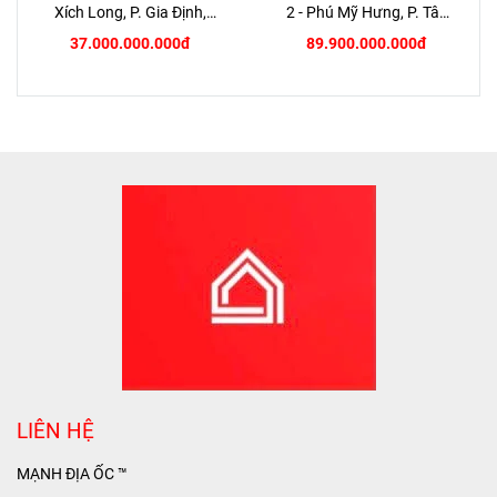
Xích Long, P. Gia Định,
2 - Phú Mỹ Hưng, P. Tân
TP.HCM
Hưng, Quận 7
37.000.000.000đ
89.900.000.000đ
LIÊN HỆ
MẠNH ĐỊA ỐC ™