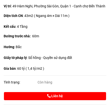
Vị trí
: 49 Hàm Nghi, Phường Sài Gòn, Quận 1 - Cạnh chợ Bến Thành
Diện tích CN
:
43m2 ( Ngang 4m × Dài 11m )
Kết cấu
: 4 Tầng
Đường trước nhà:
60m
Hướng
: Bắc
Giấy tờ pháp lý
: Sổ hồng - Quyền sử dụng đất
Gía bán
: 60 tỷ ( 1,4 tỷ/m2 )
Tình trạng:
Còn hàng
Liên hệ