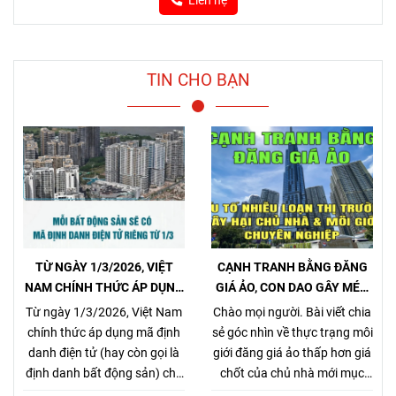
Liên hệ
TIN CHO BẠN
TỪ NGÀY 1/3/2026, VIỆT
CẠNH TRANH BẰNG ĐĂNG
NAM CHÍNH THỨC ÁP DỤNG
GIÁ ẢO, CON DAO GÂY MÉO
MÃ ĐỊNH DANH BẤT ĐỘNG
MÓ THỊ TRƯỜNG, GÂY HẠI
Từ ngày 1/3/2026, Việt Nam
Chào mọi người. Bài viết chia
SẢN
CHỦ NHÀ VÀ NHÀ MÔI GIỚI
chính thức áp dụng mã định
sẻ góc nhìn về thực trạng môi
CHÂN CHÍNH
danh điện tử (hay còn gọi là
giới đăng giá ảo thấp hơn giá
định danh bất động sản) cho
chốt của chủ nhà mới mục
từng sản phẩm bất động sản,
đích kiếm khách bằng mọi