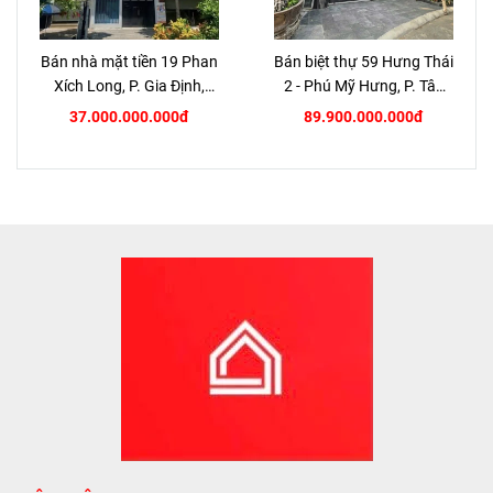
Bán nhà mặt tiền 19 Phan
Bán biệt thự 59 Hưng Thái
Xích Long, P. Gia Định,
2 - Phú Mỹ Hưng, P. Tân
TP.HCM
Hưng, Quận 7
37.000.000.000đ
89.900.000.000đ