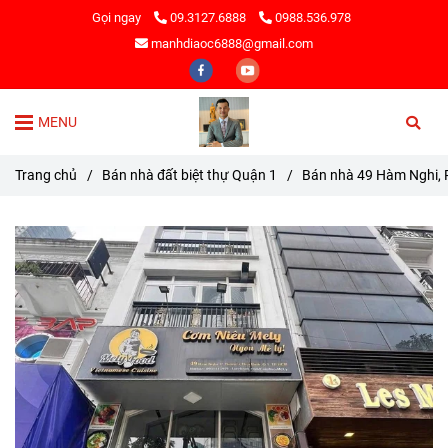
Gọi ngay
09.3127.6888
0988.536.978
manhdiaoc6888@gmail.com
MENU
Trang chủ
/
Bán nhà đất biệt thự Quận 1
/
Bán nhà 49 Hàm Nghi, 