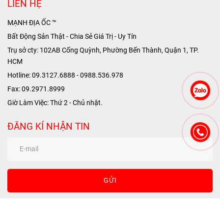
LIÊN HỆ
MẠNH ĐỊA ỐC ™
Bất Động Sản Thật - Chia Sẻ Giá Trị - Uy Tín
Trụ sở cty: 102AB Cống Quỳnh, Phường Bến Thành, Quận 1, TP.
HCM
Hotline: 09.3127.6888 - 0988.536.978
Fax: 09.2971.8999
Giờ Làm Việc: Thứ 2 - Chủ nhật.
ĐĂNG KÍ NHẬN TIN
GỬI
THEO DÕI