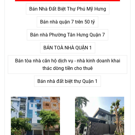
nỗi đau kéo dài không thấy
điểm kết.
Bán Nhà Đất Biệt Thự Phú Mỹ Hưng
Bán nhà quận 7 trên 50 tỷ
Bán nhà Phường Tân Hưng Quận 7
BÁN TOÀ NHÀ QUẬN 1
Bán tòa nhà căn hộ dịch vụ - nhà kinh doanh khai
thác dòng tiền cho thuê
Bán nhà đất biệt thự Quận 1