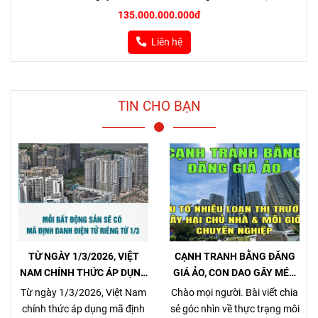
135.000.000.000đ
Liên hệ
TIN CHO BẠN
TỪ NGÀY 1/3/2026, VIỆT
CẠNH TRANH BẰNG ĐĂNG
NAM CHÍNH THỨC ÁP DỤNG
GIÁ ẢO, CON DAO GÂY MÉO
MÃ ĐỊNH DANH BẤT ĐỘNG
MÓ THỊ TRƯỜNG, GÂY HẠI
Từ ngày 1/3/2026, Việt Nam
Chào mọi người. Bài viết chia
SẢN
CHỦ NHÀ VÀ NHÀ MÔI GIỚI
chính thức áp dụng mã định
sẻ góc nhìn về thực trạng môi