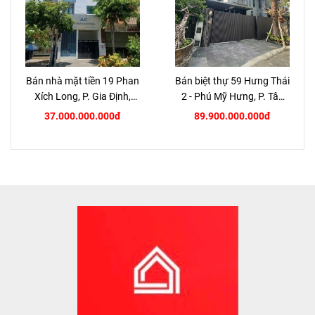
Bán nhà mặt tiền 19 Phan
Bán biệt thự 59 Hưng Thái
Xích Long, P. Gia Định,
2 - Phú Mỹ Hưng, P. Tân
TP.HCM
Hưng, Quận 7
37.000.000.000đ
89.900.000.000đ