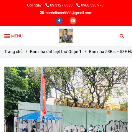
Gọi ngay
09.3127.6888
0988.536.978
manhdiaoc6888@gmail.com
MENU
Trang chủ
/
Bán nhà đất biệt thự Quận 1
/
Bán nhà 53Bis – 53E H