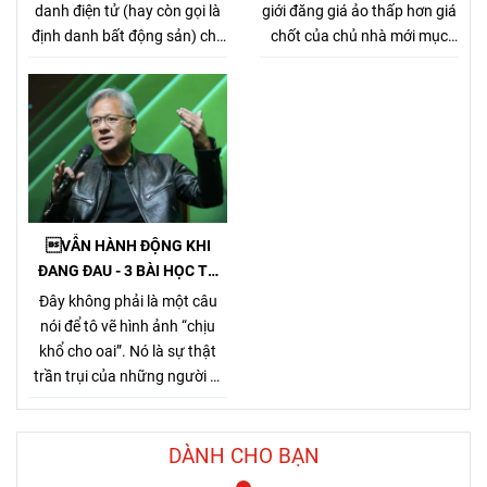
CHÂN CHÍNH
danh điện tử (hay còn gọi là
giới đăng giá ảo thấp hơn giá
định danh bất động sản) cho
chốt của chủ nhà mới mục
từng sản phẩm bất động sản,
đích kiếm khách bằng mọi
theo Nghị định
giá, tưởng chừng nó là 1 tiểu
357/2025/NĐ-CP (ban hành
xảo đánh bật các môi giới
ngày 31/12/2025, hiệu lực từ
chân chính khác khi cạnh
1/3/2026) về xây dựng, quản
tranh về giá bán nhưng gây
lý và sử dụng hệ thống thông
hại rất nhiều cho chủ nhà,
tin, cơ sở dữ liệu về nhà ở và
làm méo mó thị trường.
thị trường bất động sản.
VẪN HÀNH ĐỘNG KHI
ĐANG ĐAU - 3 BÀI HỌC TỪ
TỶ PHÚ JENSEN HUANG
Đây không phải là một câu
nói để tô vẽ hình ảnh “chịu
khổ cho oai”. Nó là sự thật
trần trụi của những người đi
đường dài. Bởi Jensen Huang
hiểu rất rõ một điều mà nhiều
người chỉ nhận ra sau khi đã
DÀNH CHO BẠN
trả giá quá nhiều: thứ khiến