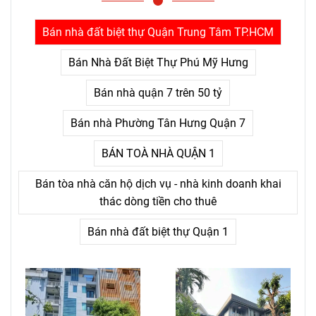
con người bỏ cuộc không
phải là khó khăn lớn, mà là
Bán nhà đất biệt thự Quận Trung Tâm TP.HCM
nỗi đau kéo dài không thấy
điểm kết.
Bán Nhà Đất Biệt Thự Phú Mỹ Hưng
Bán nhà quận 7 trên 50 tỷ
Bán nhà Phường Tân Hưng Quận 7
BÁN TOÀ NHÀ QUẬN 1
Bán tòa nhà căn hộ dịch vụ - nhà kinh doanh khai
thác dòng tiền cho thuê
Bán nhà đất biệt thự Quận 1