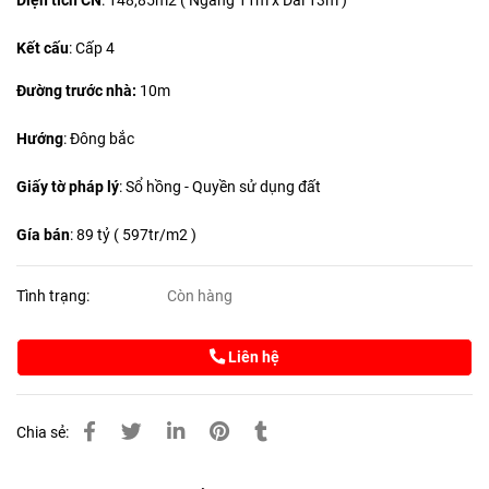
Diện tích CN
:
148,85m2 ( Ngang 11m x Dài 13m )
Kết cấu
: Cấp 4
Đường trước nhà:
10m
Hướng
: Đông bắc
Giấy tờ pháp lý
: Sổ hồng - Quyền sử dụng đất
Gía bán
: 89 tỷ ( 597tr/m2 )
Tình trạng:
Còn hàng
Liên hệ
Chia sẻ: