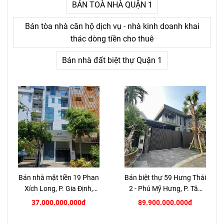
BÁN TOÀ NHÀ QUẬN 1
Bán tòa nhà căn hộ dịch vụ - nhà kinh doanh khai
thác dòng tiền cho thuê
Bán nhà đất biệt thự Quận 1
Bán nhà mặt tiền 19 Phan
Bán biệt thự 59 Hưng Thái
Xích Long, P. Gia Định,
2 - Phú Mỹ Hưng, P. Tân
TP.HCM
Hưng, Quận 7
37.000.000.000đ
89.900.000.000đ