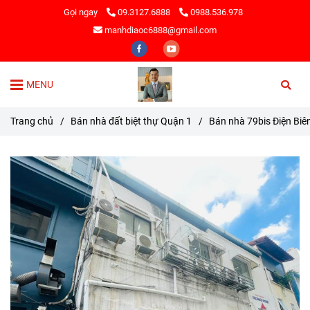
Gọi ngay
09.3127.6888
0988.536.978
manhdiaoc6888@gmail.com
MENU
Trang chủ
/
Bán nhà đất biệt thự Quận 1
/
Bán nhà 79bis Điện Biên