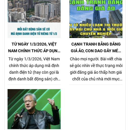
TỪ NGÀY 1/3/2026, VIỆT
CẠNH TRANH BẰNG ĐĂNG
NAM CHÍNH THỨC ÁP DỤNG
GIÁ ẢO, CON DAO GÂY MÉO
MÃ ĐỊNH DANH BẤT ĐỘNG
MÓ THỊ TRƯỜNG, GÂY HẠI
Từ ngày 1/3/2026, Việt Nam
Chào mọi người. Bài viết chia
SẢN
CHỦ NHÀ VÀ NHÀ MÔI GIỚI
chính thức áp dụng mã định
sẻ góc nhìn về thực trạng môi
CHÂN CHÍNH
danh điện tử (hay còn gọi là
giới đăng giá ảo thấp hơn giá
định danh bất động sản) cho
chốt của chủ nhà mới mục
từng sản phẩm bất động sản,
đích kiếm khách bằng mọi
theo Nghị định
giá, tưởng chừng nó là 1 tiểu
357/2025/NĐ-CP (ban hành
xảo đánh bật các môi giới
ngày 31/12/2025, hiệu lực từ
chân chính khác khi cạnh
1/3/2026) về xây dựng, quản
tranh về giá bán nhưng gây
lý và sử dụng hệ thống thông
hại rất nhiều cho chủ nhà,
tin, cơ sở dữ liệu về nhà ở và
làm méo mó thị trường.