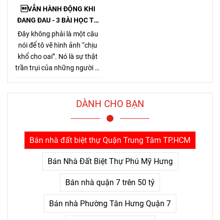
thị trường bất động sản.
VẪN HÀNH ĐỘNG KHI
ĐANG ĐAU - 3 BÀI HỌC TỪ
TỶ PHÚ JENSEN HUANG
Đây không phải là một câu
nói để tô vẽ hình ảnh “chịu
khổ cho oai”. Nó là sự thật
trần trụi của những người đi
đường dài. Bởi Jensen Huang
hiểu rất rõ một điều mà nhiều
người chỉ nhận ra sau khi đã
DÀNH CHO BẠN
trả giá quá nhiều: thứ khiến
con người bỏ cuộc không
phải là khó khăn lớn, mà là
Bán nhà đất biệt thự Quận Trung Tâm TP.HCM
nỗi đau kéo dài không thấy
điểm kết.
Bán Nhà Đất Biệt Thự Phú Mỹ Hưng
Bán nhà quận 7 trên 50 tỷ
Bán nhà Phường Tân Hưng Quận 7