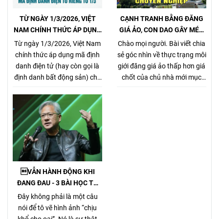
TỪ NGÀY 1/3/2026, VIỆT
CẠNH TRANH BẰNG ĐĂNG
NAM CHÍNH THỨC ÁP DỤNG
GIÁ ẢO, CON DAO GÂY MÉO
MÃ ĐỊNH DANH BẤT ĐỘNG
MÓ THỊ TRƯỜNG, GÂY HẠI
Từ ngày 1/3/2026, Việt Nam
Chào mọi người. Bài viết chia
SẢN
CHỦ NHÀ VÀ NHÀ MÔI GIỚI
chính thức áp dụng mã định
sẻ góc nhìn về thực trạng môi
CHÂN CHÍNH
danh điện tử (hay còn gọi là
giới đăng giá ảo thấp hơn giá
định danh bất động sản) cho
chốt của chủ nhà mới mục
từng sản phẩm bất động sản,
đích kiếm khách bằng mọi
theo Nghị định
giá, tưởng chừng nó là 1 tiểu
357/2025/NĐ-CP (ban hành
xảo đánh bật các môi giới
ngày 31/12/2025, hiệu lực từ
chân chính khác khi cạnh
1/3/2026) về xây dựng, quản
tranh về giá bán nhưng gây
lý và sử dụng hệ thống thông
hại rất nhiều cho chủ nhà,
tin, cơ sở dữ liệu về nhà ở và
làm méo mó thị trường.
thị trường bất động sản.
VẪN HÀNH ĐỘNG KHI
ĐANG ĐAU - 3 BÀI HỌC TỪ
TỶ PHÚ JENSEN HUANG
Đây không phải là một câu
nói để tô vẽ hình ảnh “chịu