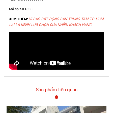
Mã sp: SK1830.
XEM THÊM:
VÌ SAO BẤT ĐỘNG SẢN TRUNG TÂM TP. HCM
LẠI LÀ KÊNH LỰA CHỌN CỦA NHIỀU KHÁCH HÀNG
Sản phẩm liên quan