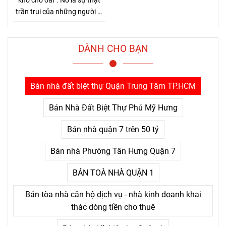
khổ cho oai”. Nó là sự thật
trần trụi của những người đi
đường dài. Bởi Jensen Huang
hiểu rất rõ một điều mà nhiều
người chỉ nhận ra sau khi đã
DÀNH CHO BẠN
trả giá quá nhiều: thứ khiến
con người bỏ cuộc không
phải là khó khăn lớn, mà là
Bán nhà đất biệt thự Quận Trung Tâm TP.HCM
nỗi đau kéo dài không thấy
điểm kết.
Bán Nhà Đất Biệt Thự Phú Mỹ Hưng
Bán nhà quận 7 trên 50 tỷ
Bán nhà Phường Tân Hưng Quận 7
BÁN TOÀ NHÀ QUẬN 1
Bán tòa nhà căn hộ dịch vụ - nhà kinh doanh khai
thác dòng tiền cho thuê