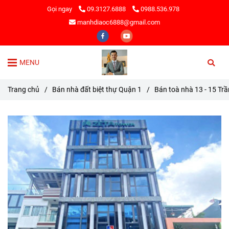
Gọi ngay
09.3127.6888
0988.536.978
manhdiaoc6888@gmail.com
MENU
Trang chủ
/
Bán nhà đất biệt thự Quận 1
/
Bán toà nhà 13 - 15 Tr