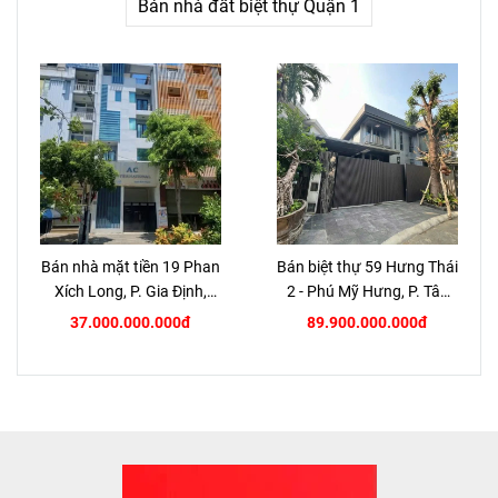
Bán nhà đất biệt thự Quận 1
Bán nhà mặt tiền 19 Phan
Bán biệt thự 59 Hưng Thái
Xích Long, P. Gia Định,
2 - Phú Mỹ Hưng, P. Tân
TP.HCM
Hưng, Quận 7
37.000.000.000đ
89.900.000.000đ