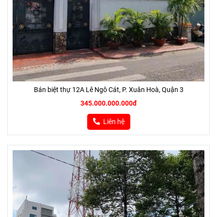
Bán biệt thự 12A Lê Ngô Cát, P. Xuân Hoà, Quận 3
345.000.000.000đ
Liên hệ