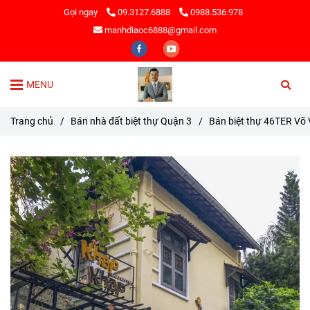
Gọi ngay
09.3127.6888
0988.536.978
manhdiaoc6888@gmail.com
MENU
Trang chủ
/
Bán nhà đất biệt thự Quận 3
/
Bán biệt thự 46TER Võ