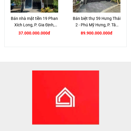
Bán nhà mặt tiền 19 Phan
Bán biệt thự 59 Hưng Thái
Xích Long, P. Gia Định,
2 - Phú Mỹ Hưng, P. Tân
TP.HCM
Hưng, Quận 7
37.000.000.000đ
89.900.000.000đ