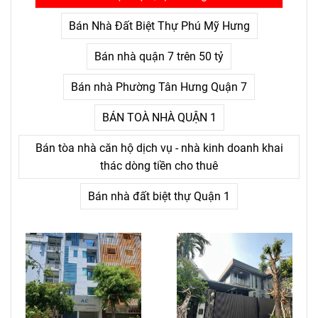
nỗi đau kéo dài không thấy
điểm kết.
Bán Nhà Đất Biệt Thự Phú Mỹ Hưng
Bán nhà quận 7 trên 50 tỷ
Bán nhà Phường Tân Hưng Quận 7
BÁN TOÀ NHÀ QUẬN 1
Bán tòa nhà căn hộ dịch vụ - nhà kinh doanh khai
thác dòng tiền cho thuê
Bán nhà đất biệt thự Quận 1