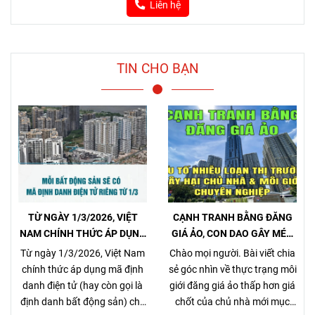
Liên hệ
TIN CHO BẠN
TỪ NGÀY 1/3/2026, VIỆT
CẠNH TRANH BẰNG ĐĂNG
NAM CHÍNH THỨC ÁP DỤNG
GIÁ ẢO, CON DAO GÂY MÉO
MÃ ĐỊNH DANH BẤT ĐỘNG
MÓ THỊ TRƯỜNG, GÂY HẠI
Từ ngày 1/3/2026, Việt Nam
Chào mọi người. Bài viết chia
SẢN
CHỦ NHÀ VÀ NHÀ MÔI GIỚI
chính thức áp dụng mã định
sẻ góc nhìn về thực trạng môi
CHÂN CHÍNH
danh điện tử (hay còn gọi là
giới đăng giá ảo thấp hơn giá
định danh bất động sản) cho
chốt của chủ nhà mới mục