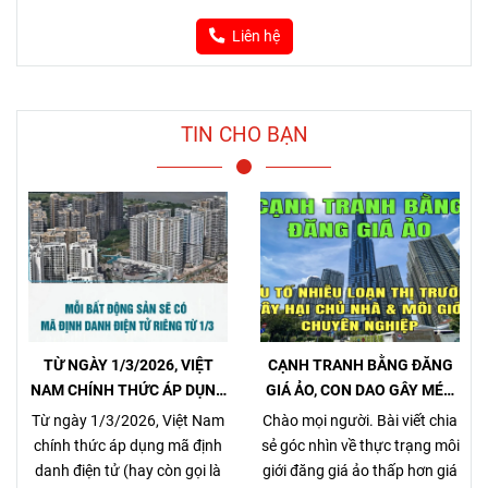
Liên hệ
TIN CHO BẠN
TỪ NGÀY 1/3/2026, VIỆT
CẠNH TRANH BẰNG ĐĂNG
NAM CHÍNH THỨC ÁP DỤNG
GIÁ ẢO, CON DAO GÂY MÉO
MÃ ĐỊNH DANH BẤT ĐỘNG
MÓ THỊ TRƯỜNG, GÂY HẠI
Từ ngày 1/3/2026, Việt Nam
Chào mọi người. Bài viết chia
SẢN
CHỦ NHÀ VÀ NHÀ MÔI GIỚI
chính thức áp dụng mã định
sẻ góc nhìn về thực trạng môi
CHÂN CHÍNH
danh điện tử (hay còn gọi là
giới đăng giá ảo thấp hơn giá