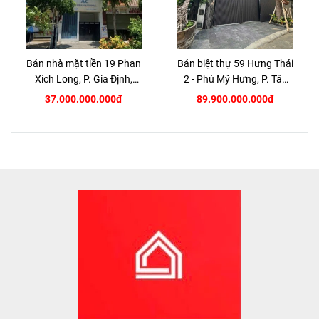
Bán nhà mặt tiền 19 Phan
Bán biệt thự 59 Hưng Thái
Xích Long, P. Gia Định,
2 - Phú Mỹ Hưng, P. Tân
TP.HCM
Hưng, Quận 7
37.000.000.000đ
89.900.000.000đ