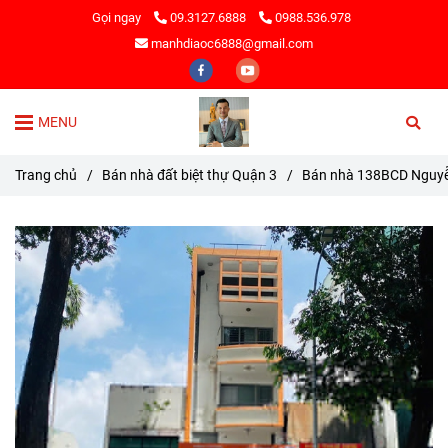
Gọi ngay
09.3127.6888
0988.536.978
manhdiaoc6888@gmail.com
MENU
Trang chủ
/
Bán nhà đất biệt thự Quận 3
/
Bán nhà 138BCD Nguyễn 