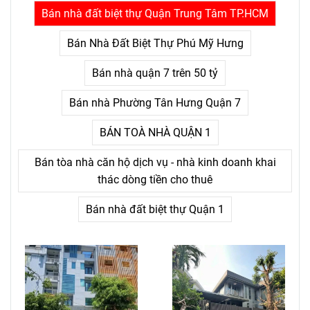
phải là khó khăn lớn, mà là
Bán nhà đất biệt thự Quận Trung Tâm TP.HCM
nỗi đau kéo dài không thấy
điểm kết.
Bán Nhà Đất Biệt Thự Phú Mỹ Hưng
Bán nhà quận 7 trên 50 tỷ
Bán nhà Phường Tân Hưng Quận 7
BÁN TOÀ NHÀ QUẬN 1
Bán tòa nhà căn hộ dịch vụ - nhà kinh doanh khai
thác dòng tiền cho thuê
Bán nhà đất biệt thự Quận 1