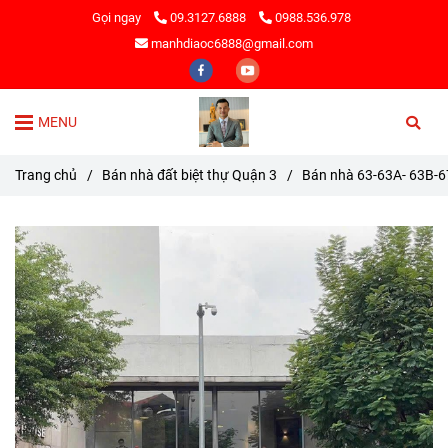
Gọi ngay
09.3127.6888
0988.536.978
manhdiaoc6888@gmail.com
MENU
Trang chủ
/
Bán nhà đất biệt thự Quận 3
/
Bán nhà 63-63A- 63B-67