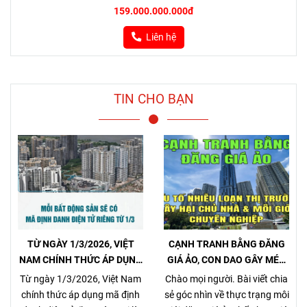
159.000.000.000đ
Liên hệ
TIN CHO BẠN
TỪ NGÀY 1/3/2026, VIỆT
CẠNH TRANH BẰNG ĐĂNG
NAM CHÍNH THỨC ÁP DỤNG
GIÁ ẢO, CON DAO GÂY MÉO
MÃ ĐỊNH DANH BẤT ĐỘNG
MÓ THỊ TRƯỜNG, GÂY HẠI
Từ ngày 1/3/2026, Việt Nam
Chào mọi người. Bài viết chia
SẢN
CHỦ NHÀ VÀ NHÀ MÔI GIỚI
chính thức áp dụng mã định
sẻ góc nhìn về thực trạng môi