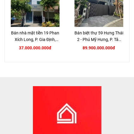
Bán nhà mặt tiền 19 Phan
Bán biệt thự 59 Hưng Thái
Xích Long, P. Gia Định,
2 - Phú Mỹ Hưng, P. Tân
TP.HCM
Hưng, Quận 7
37.000.000.000đ
89.900.000.000đ