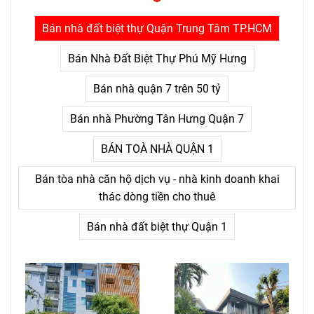
con người bỏ cuộc không
phải là khó khăn lớn, mà là
Bán nhà đất biệt thự Quận Trung Tâm TP.HCM
nỗi đau kéo dài không thấy
điểm kết.
Bán Nhà Đất Biệt Thự Phú Mỹ Hưng
Bán nhà quận 7 trên 50 tỷ
Bán nhà Phường Tân Hưng Quận 7
BÁN TOÀ NHÀ QUẬN 1
Bán tòa nhà căn hộ dịch vụ - nhà kinh doanh khai
thác dòng tiền cho thuê
Bán nhà đất biệt thự Quận 1