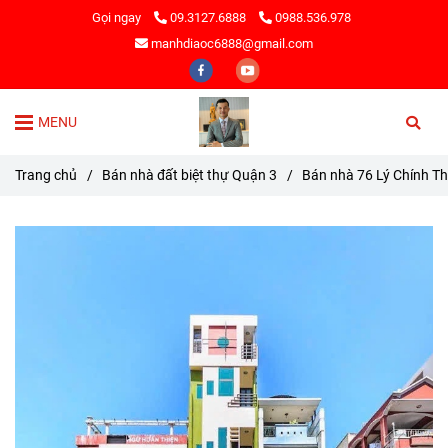
Gọi ngay
09.3127.6888
0988.536.978
manhdiaoc6888@gmail.com
MENU
Trang chủ
/
Bán nhà đất biệt thự Quận 3
/
Bán nhà 76 Lý Chính Th