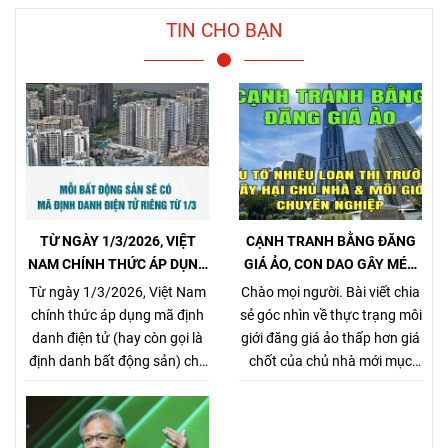
TIN CHO BẠN
TỪ NGÀY 1/3/2026, VIỆT
CẠNH TRANH BẰNG ĐĂNG
NAM CHÍNH THỨC ÁP DỤNG
GIÁ ẢO, CON DAO GÂY MÉO
MÃ ĐỊNH DANH BẤT ĐỘNG
MÓ THỊ TRƯỜNG, GÂY HẠI
Từ ngày 1/3/2026, Việt Nam
Chào mọi người. Bài viết chia
SẢN
CHỦ NHÀ VÀ NHÀ MÔI GIỚI
chính thức áp dụng mã định
sẻ góc nhìn về thực trạng môi
CHÂN CHÍNH
danh điện tử (hay còn gọi là
giới đăng giá ảo thấp hơn giá
định danh bất động sản) cho
chốt của chủ nhà mới mục
từng sản phẩm bất động sản,
đích kiếm khách bằng mọi
theo Nghị định
giá, tưởng chừng nó là 1 tiểu
357/2025/NĐ-CP (ban hành
xảo đánh bật các môi giới