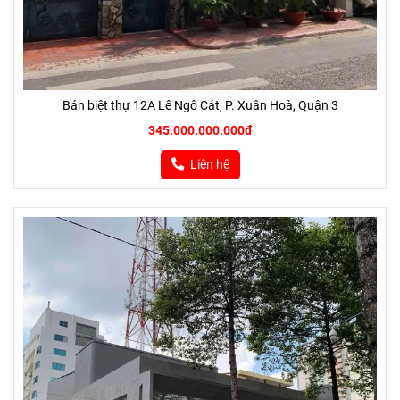
Bán biệt thự 12A Lê Ngô Cát, P. Xuân Hoà, Quận 3
345.000.000.000đ
Liên hệ