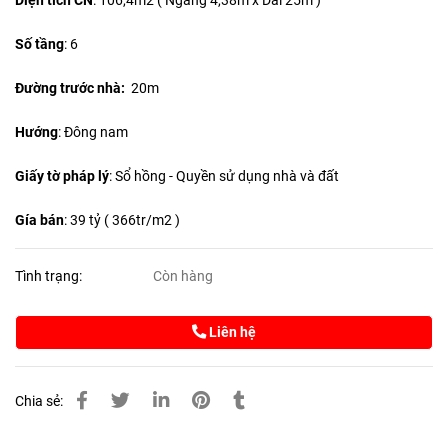
Diện tích CN
:
106,4m2 ( Ngang 4,38m x Dài 25m )
Số tầng
: 6
Đường trước nhà:
20m
Hướng
: Đông nam
Giấy tờ pháp lý
: Sổ hồng - Quyền sử dụng nhà và đất
Gía bán
: 39 tỷ ( 366tr/m2 )
Tình trạng:
Còn hàng
Liên hệ
Chia sẻ: