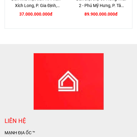
Xích Long, P. Gia Định,
2 - Phú Mỹ Hưng, P. Tân
TP.HCM
Hưng, Quận 7
37.000.000.000đ
89.900.000.000đ
LIÊN HỆ
MẠNH ĐỊA ỐC ™