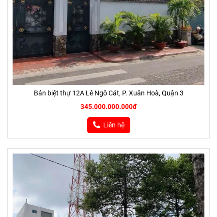
Bán biệt thự 12A Lê Ngô Cát, P. Xuân Hoà, Quận 3
345.000.000.000đ
Liên hệ