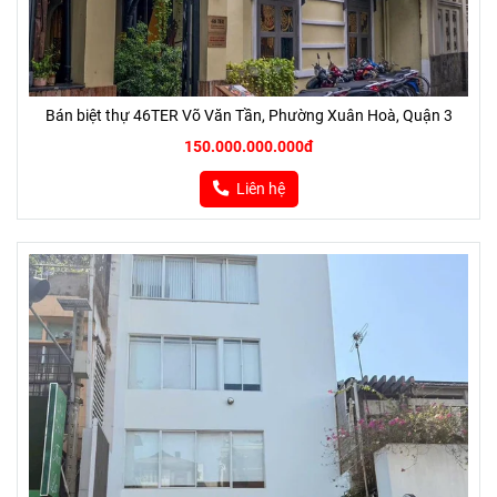
Bán biệt thự 46TER Võ Văn Tần, Phường Xuân Hoà, Quận 3
150.000.000.000đ
Liên hệ