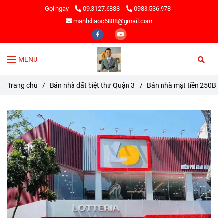
Gọi ngay
09.3127.6888
0988.536.978
manhdiaoc6888@gmail.com
MENU
Trang chủ
/
Bán nhà đất biệt thự Quận 3
/
Bán nhà mặt tiền 250B 