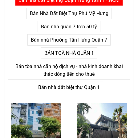
Bán nhà đất biệt thự Quận Trung Tâm TP.HCM
nỗi đau kéo dài không thấy
điểm kết.
Bán Nhà Đất Biệt Thự Phú Mỹ Hưng
Bán nhà quận 7 trên 50 tỷ
Bán nhà Phường Tân Hưng Quận 7
BÁN TOÀ NHÀ QUẬN 1
Bán tòa nhà căn hộ dịch vụ - nhà kinh doanh khai
thác dòng tiền cho thuê
Bán nhà đất biệt thự Quận 1