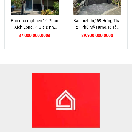
Bán nhà mặt tiền 19 Phan
Bán biệt thự 59 Hưng Thái
Xích Long, P. Gia Định,
2 - Phú Mỹ Hưng, P. Tân
TP.HCM
Hưng, Quận 7
37.000.000.000đ
89.900.000.000đ