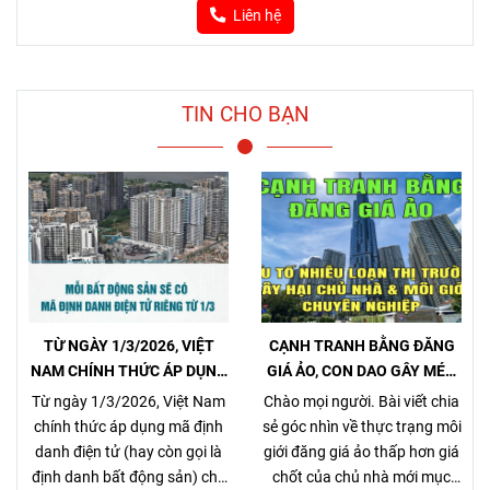
Liên hệ
TIN CHO BẠN
TỪ NGÀY 1/3/2026, VIỆT
CẠNH TRANH BẰNG ĐĂNG
NAM CHÍNH THỨC ÁP DỤNG
GIÁ ẢO, CON DAO GÂY MÉO
MÃ ĐỊNH DANH BẤT ĐỘNG
MÓ THỊ TRƯỜNG, GÂY HẠI
Từ ngày 1/3/2026, Việt Nam
Chào mọi người. Bài viết chia
SẢN
CHỦ NHÀ VÀ NHÀ MÔI GIỚI
chính thức áp dụng mã định
sẻ góc nhìn về thực trạng môi
CHÂN CHÍNH
danh điện tử (hay còn gọi là
giới đăng giá ảo thấp hơn giá
định danh bất động sản) cho
chốt của chủ nhà mới mục