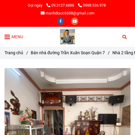
Gọi ngay
09.3127.6888
0988.536.978
manhdiaoc6888@gmail.com
MENU
Trang chủ
/
Bán nhà đường Trần Xuân Soạn Quận 7
/
Nhà 2 tầng 