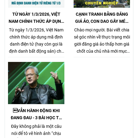
TỪ NGÀY 1/3/2026, VIỆT
CẠNH TRANH BẰNG ĐĂNG
NAM CHÍNH THỨC ÁP DỤNG
GIÁ ẢO, CON DAO GÂY MÉO
MÃ ĐỊNH DANH BẤT ĐỘNG
MÓ THỊ TRƯỜNG, GÂY HẠI
Từ ngày 1/3/2026, Việt Nam
Chào mọi người. Bài viết chia
SẢN
CHỦ NHÀ VÀ NHÀ MÔI GIỚI
chính thức áp dụng mã định
sẻ góc nhìn về thực trạng môi
CHÂN CHÍNH
danh điện tử (hay còn gọi là
giới đăng giá ảo thấp hơn giá
định danh bất động sản) cho
chốt của chủ nhà mới mục
từng sản phẩm bất động sản,
đích kiếm khách bằng mọi
theo Nghị định
giá, tưởng chừng nó là 1 tiểu
357/2025/NĐ-CP (ban hành
xảo đánh bật các môi giới
ngày 31/12/2025, hiệu lực từ
chân chính khác khi cạnh
1/3/2026) về xây dựng, quản
tranh về giá bán nhưng gây
lý và sử dụng hệ thống thông
hại rất nhiều cho chủ nhà,
tin, cơ sở dữ liệu về nhà ở và
làm méo mó thị trường.
thị trường bất động sản.
VẪN HÀNH ĐỘNG KHI
ĐANG ĐAU - 3 BÀI HỌC TỪ
TỶ PHÚ JENSEN HUANG
Đây không phải là một câu
nói để tô vẽ hình ảnh “chịu