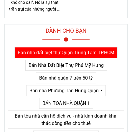
khổ cho oai”. Nó là sự thật
trần trụi của những người đi
đường dài. Bởi Jensen Huang
hiểu rất rõ một điều mà nhiều
người chỉ nhận ra sau khi đã
DÀNH CHO BẠN
trả giá quá nhiều: thứ khiến
con người bỏ cuộc không
phải là khó khăn lớn, mà là
Bán nhà đất biệt thự Quận Trung Tâm TP.HCM
nỗi đau kéo dài không thấy
điểm kết.
Bán Nhà Đất Biệt Thự Phú Mỹ Hưng
Bán nhà quận 7 trên 50 tỷ
Bán nhà Phường Tân Hưng Quận 7
BÁN TOÀ NHÀ QUẬN 1
Bán tòa nhà căn hộ dịch vụ - nhà kinh doanh khai
thác dòng tiền cho thuê