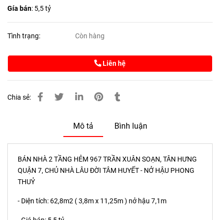
Gía bán
: 5,5 tỷ
Tình trạng:
Còn hàng
Liên hệ
Chia sẻ:
Mô tả
Bình luận
BÁN NHÀ 2 TẦNG HẺM 967 TRẦN XUÂN SOẠN, TÂN HƯNG
QUẬN 7, CHỦ NHÀ LÂU ĐỜI TÂM HUYẾT - NỞ HẬU PHONG
THUỶ
- Diện tích: 62,8m2 ( 3,8m x 11,25m ) nở hậu 7,1m