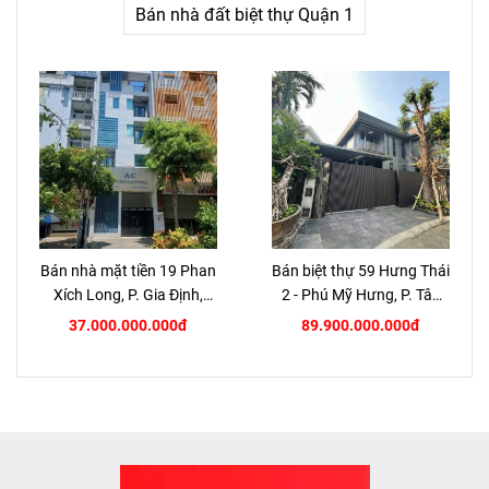
Bán nhà đất biệt thự Quận 1
Bán nhà mặt tiền 19 Phan
Bán biệt thự 59 Hưng Thái
Xích Long, P. Gia Định,
2 - Phú Mỹ Hưng, P. Tân
TP.HCM
Hưng, Quận 7
37.000.000.000đ
89.900.000.000đ