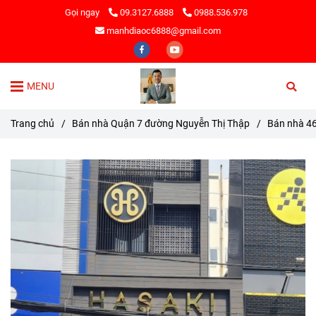
Gọi ngay
09.3127.6888
0988.536.978
manhdiaoc6888@gmail.com
MENU
Trang chủ
/
Bán nhà Quận 7 đường Nguyễn Thị Thập
/
Bán nhà 4