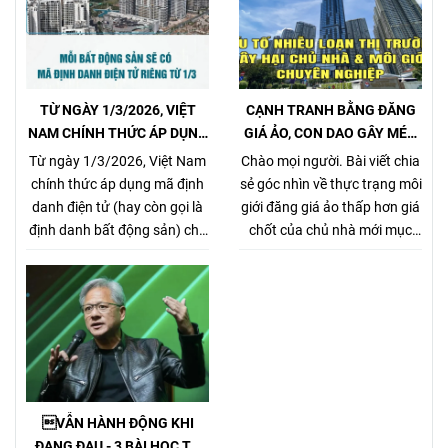
TỪ NGÀY 1/3/2026, VIỆT
CẠNH TRANH BẰNG ĐĂNG
NAM CHÍNH THỨC ÁP DỤNG
GIÁ ẢO, CON DAO GÂY MÉO
MÃ ĐỊNH DANH BẤT ĐỘNG
MÓ THỊ TRƯỜNG, GÂY HẠI
Từ ngày 1/3/2026, Việt Nam
Chào mọi người. Bài viết chia
SẢN
CHỦ NHÀ VÀ NHÀ MÔI GIỚI
chính thức áp dụng mã định
sẻ góc nhìn về thực trạng môi
CHÂN CHÍNH
danh điện tử (hay còn gọi là
giới đăng giá ảo thấp hơn giá
định danh bất động sản) cho
chốt của chủ nhà mới mục
từng sản phẩm bất động sản,
đích kiếm khách bằng mọi
theo Nghị định
giá, tưởng chừng nó là 1 tiểu
357/2025/NĐ-CP (ban hành
xảo đánh bật các môi giới
ngày 31/12/2025, hiệu lực từ
chân chính khác khi cạnh
1/3/2026) về xây dựng, quản
tranh về giá bán nhưng gây
lý và sử dụng hệ thống thông
hại rất nhiều cho chủ nhà,
tin, cơ sở dữ liệu về nhà ở và
làm méo mó thị trường.
thị trường bất động sản.
VẪN HÀNH ĐỘNG KHI
ĐANG ĐAU - 3 BÀI HỌC TỪ