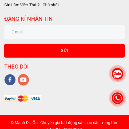
Giờ Làm Việc: Thứ 2 - Chủ nhật.
ĐĂNG KÍ NHẬN TIN
GỬI
THEO DÕI
© Mạnh Địa Ốc - Chuyên gia bất động sản cao cấp trung tâm