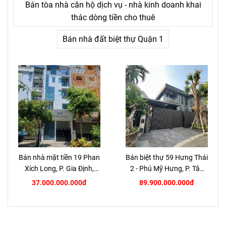
Bán tòa nhà căn hộ dịch vụ - nhà kinh doanh khai
thác dòng tiền cho thuê
Bán nhà đất biệt thự Quận 1
Bán nhà mặt tiền 19 Phan
Bán biệt thự 59 Hưng Thái
Xích Long, P. Gia Định,
2 - Phú Mỹ Hưng, P. Tân
TP.HCM
Hưng, Quận 7
37.000.000.000đ
89.900.000.000đ