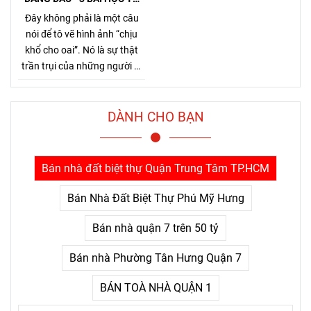
TỶ PHÚ JENSEN HUANG
Đây không phải là một câu
nói để tô vẽ hình ảnh “chịu
khổ cho oai”. Nó là sự thật
trần trụi của những người đi
đường dài. Bởi Jensen Huang
hiểu rất rõ một điều mà nhiều
người chỉ nhận ra sau khi đã
DÀNH CHO BẠN
trả giá quá nhiều: thứ khiến
con người bỏ cuộc không
phải là khó khăn lớn, mà là
Bán nhà đất biệt thự Quận Trung Tâm TP.HCM
nỗi đau kéo dài không thấy
điểm kết.
Bán Nhà Đất Biệt Thự Phú Mỹ Hưng
Bán nhà quận 7 trên 50 tỷ
Bán nhà Phường Tân Hưng Quận 7
BÁN TOÀ NHÀ QUẬN 1