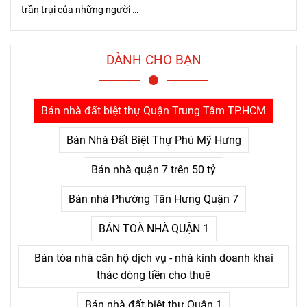
trần trụi của những người đi
đường dài. Bởi Jensen Huang
hiểu rất rõ một điều mà nhiều
người chỉ nhận ra sau khi đã
DÀNH CHO BẠN
trả giá quá nhiều: thứ khiến
con người bỏ cuộc không
phải là khó khăn lớn, mà là
Bán nhà đất biệt thự Quận Trung Tâm TP.HCM
nỗi đau kéo dài không thấy
điểm kết.
Bán Nhà Đất Biệt Thự Phú Mỹ Hưng
Bán nhà quận 7 trên 50 tỷ
Bán nhà Phường Tân Hưng Quận 7
BÁN TOÀ NHÀ QUẬN 1
Bán tòa nhà căn hộ dịch vụ - nhà kinh doanh khai
thác dòng tiền cho thuê
Bán nhà đất biệt thự Quận 1