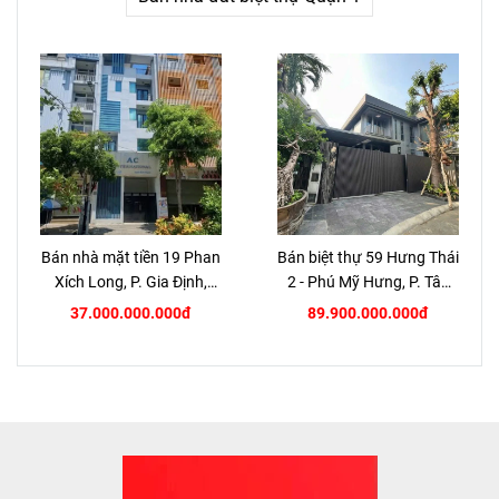
Bán nhà mặt tiền 19 Phan
Bán biệt thự 59 Hưng Thái
Xích Long, P. Gia Định,
2 - Phú Mỹ Hưng, P. Tân
TP.HCM
Hưng, Quận 7
37.000.000.000đ
89.900.000.000đ