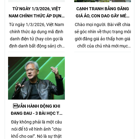
TỪ NGÀY 1/3/2026, VIỆT
CẠNH TRANH BẰNG ĐĂNG
NAM CHÍNH THỨC ÁP DỤNG
GIÁ ẢO, CON DAO GÂY MÉO
MÃ ĐỊNH DANH BẤT ĐỘNG
MÓ THỊ TRƯỜNG, GÂY HẠI
Từ ngày 1/3/2026, Việt Nam
Chào mọi người. Bài viết chia
SẢN
CHỦ NHÀ VÀ NHÀ MÔI GIỚI
chính thức áp dụng mã định
sẻ góc nhìn về thực trạng môi
CHÂN CHÍNH
danh điện tử (hay còn gọi là
giới đăng giá ảo thấp hơn giá
định danh bất động sản) cho
chốt của chủ nhà mới mục
từng sản phẩm bất động sản,
đích kiếm khách bằng mọi
theo Nghị định
giá, tưởng chừng nó là 1 tiểu
357/2025/NĐ-CP (ban hành
xảo đánh bật các môi giới
ngày 31/12/2025, hiệu lực từ
chân chính khác khi cạnh
1/3/2026) về xây dựng, quản
tranh về giá bán nhưng gây
lý và sử dụng hệ thống thông
hại rất nhiều cho chủ nhà,
tin, cơ sở dữ liệu về nhà ở và
làm méo mó thị trường.
thị trường bất động sản.
VẪN HÀNH ĐỘNG KHI
ĐANG ĐAU - 3 BÀI HỌC TỪ
TỶ PHÚ JENSEN HUANG
Đây không phải là một câu
nói để tô vẽ hình ảnh “chịu
khổ cho oai”. Nó là sự thật