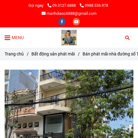
Gọi ngay
09.3127.6888
0988.536.978
manhdiaoc6888@gmail.com
MENU
Trang chủ
/
Bất động sản phát mãi
/
Bán phát mãi nhà đường số 