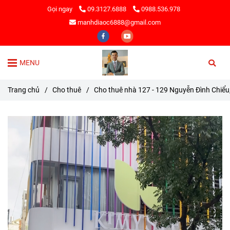
Gọi ngay
09.3127.6888
0988.536.978
manhdiaoc6888@gmail.com
MENU
Trang chủ
/
Cho thuê
/
Cho thuê nhà 127 - 129 Nguyễn Đình Chiể