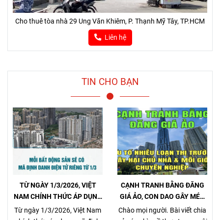
Cho thuê tòa nhà 29 Ung Văn Khiêm, P. Thạnh Mỹ Tây, TP.HCM
Liên hệ
TIN CHO BẠN
TỪ NGÀY 1/3/2026, VIỆT
CẠNH TRANH BẰNG ĐĂNG
NAM CHÍNH THỨC ÁP DỤNG
GIÁ ẢO, CON DAO GÂY MÉO
MÃ ĐỊNH DANH BẤT ĐỘNG
MÓ THỊ TRƯỜNG, GÂY HẠI
Từ ngày 1/3/2026, Việt Nam
Chào mọi người. Bài viết chia
SẢN
CHỦ NHÀ VÀ NHÀ MÔI GIỚI