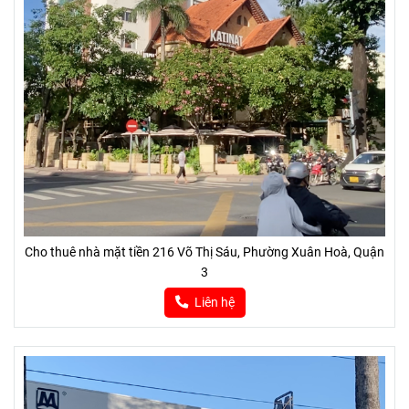
Cho thuê nhà mặt tiền 216 Võ Thị Sáu, Phường Xuân Hoà, Quận
3
Liên hệ