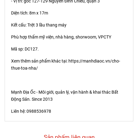
- Vị trí: góc 127-129 Nguyễn Đình Chiểu, quận 3
Diện tích: 8m x 17m
Kết cấu: Trệt 3 lầu thang máy
Phù hợp thẩm mỹ viện, nhà hàng, shorwoom, VPCTY
Mã sp: DC127.
Xem thêm sản phẩm khác tại:
https://manhdiaoc.vn/cho-
thue-toa-nha/
Mạnh Địa Ốc - Môi giới, quản lý, vận hành & khai thác Bất
Động Sản. Since 2013
Liên hệ: 0988536978
Sản phẩm liên quan