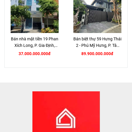
Bán nhà mặt tiền 19 Phan
Bán biệt thự 59 Hưng Thái
Xích Long, P. Gia Định,
2 - Phú Mỹ Hưng, P. Tân
TP.HCM
Hưng, Quận 7
37.000.000.000đ
89.900.000.000đ