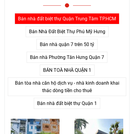
trả giá quá nhiều: thứ khiến
con người bỏ cuộc không
phải là khó khăn lớn, mà là
Bán nhà đất biệt thự Quận Trung Tâm TP.HCM
nỗi đau kéo dài không thấy
điểm kết.
Bán Nhà Đất Biệt Thự Phú Mỹ Hưng
Bán nhà quận 7 trên 50 tỷ
Bán nhà Phường Tân Hưng Quận 7
BÁN TOÀ NHÀ QUẬN 1
Bán tòa nhà căn hộ dịch vụ - nhà kinh doanh khai
thác dòng tiền cho thuê
Bán nhà đất biệt thự Quận 1