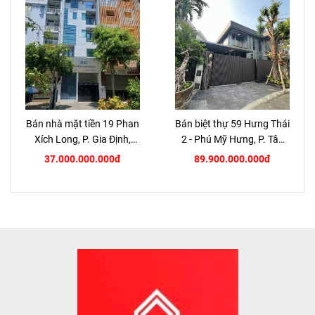
Bán nhà mặt tiền 19 Phan
Bán biệt thự 59 Hưng Thái
Xích Long, P. Gia Định,
2 - Phú Mỹ Hưng, P. Tân
TP.HCM
Hưng, Quận 7
37.000.000.000đ
89.900.000.000đ