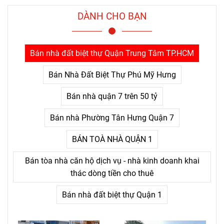
hiểu rất rõ một điều mà nhiều
người chỉ nhận ra sau khi đã
DÀNH CHO BẠN
trả giá quá nhiều: thứ khiến
con người bỏ cuộc không
phải là khó khăn lớn, mà là
Bán nhà đất biệt thự Quận Trung Tâm TP.HCM
nỗi đau kéo dài không thấy
điểm kết.
Bán Nhà Đất Biệt Thự Phú Mỹ Hưng
Bán nhà quận 7 trên 50 tỷ
Bán nhà Phường Tân Hưng Quận 7
BÁN TOÀ NHÀ QUẬN 1
Bán tòa nhà căn hộ dịch vụ - nhà kinh doanh khai
thác dòng tiền cho thuê
Bán nhà đất biệt thự Quận 1