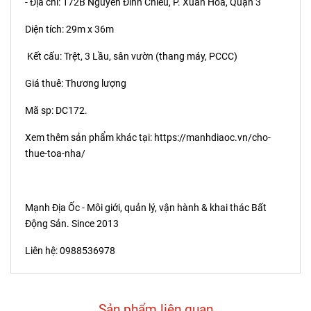
- Địa chỉ: 172B Nguyễn Đình Chiểu, P. Xuân Hoà, Quận 3
Diện tích: 29m x 36m
Kết cấu: Trệt, 3 Lầu, sân vườn (thang máy, PCCC)
Giá thuê: Thương lượng
Mã sp: DC172.
Xem thêm sản phẩm khác tại:
https://manhdiaoc.vn/cho-
thue-toa-nha/
Mạnh Địa Ốc - Môi giới, quản lý, vận hành & khai thác Bất
Động Sản. Since 2013
Liên hệ: 0988536978
Sản phẩm liên quan