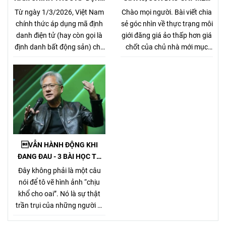
MÃ ĐỊNH DANH BẤT ĐỘNG
MÓ THỊ TRƯỜNG, GÂY HẠI
Từ ngày 1/3/2026, Việt Nam
Chào mọi người. Bài viết chia
SẢN
CHỦ NHÀ VÀ NHÀ MÔI GIỚI
chính thức áp dụng mã định
sẻ góc nhìn về thực trạng môi
CHÂN CHÍNH
danh điện tử (hay còn gọi là
giới đăng giá ảo thấp hơn giá
định danh bất động sản) cho
chốt của chủ nhà mới mục
từng sản phẩm bất động sản,
đích kiếm khách bằng mọi
theo Nghị định
giá, tưởng chừng nó là 1 tiểu
357/2025/NĐ-CP (ban hành
xảo đánh bật các môi giới
ngày 31/12/2025, hiệu lực từ
chân chính khác khi cạnh
1/3/2026) về xây dựng, quản
tranh về giá bán nhưng gây
lý và sử dụng hệ thống thông
hại rất nhiều cho chủ nhà,
tin, cơ sở dữ liệu về nhà ở và
làm méo mó thị trường.
thị trường bất động sản.
VẪN HÀNH ĐỘNG KHI
ĐANG ĐAU - 3 BÀI HỌC TỪ
TỶ PHÚ JENSEN HUANG
Đây không phải là một câu
nói để tô vẽ hình ảnh “chịu
khổ cho oai”. Nó là sự thật
trần trụi của những người đi
đường dài. Bởi Jensen Huang