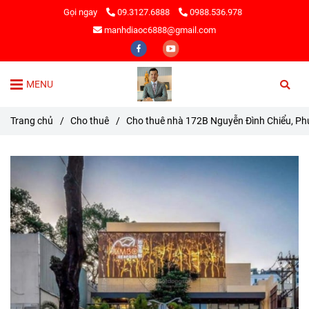
Gọi ngay
09.3127.6888
0988.536.978
manhdiaoc6888@gmail.com
MENU
Trang chủ
/
Cho thuê
/
Cho thuê nhà 172B Nguyễn Đình Chiểu, P