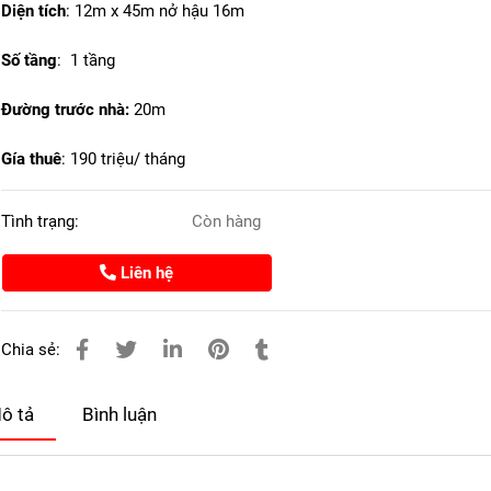
Diện tích
:
12m x 45m nở hậu 16m
Số tầng
: 1 tầng
Đường trước nhà:
20m
Gía thuê
: 190 triệu/ tháng
Tình trạng:
Còn hàng
Liên hệ
Chia sẻ:
ô tả
Bình luận