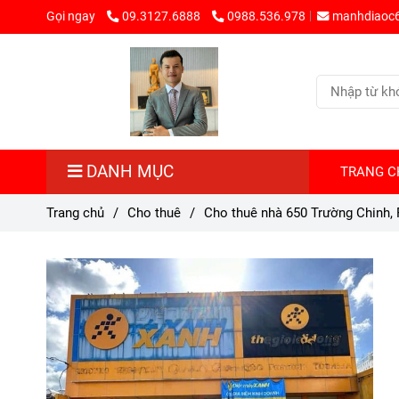
Gọi ngay
09.3127.6888
0988.536.978
manhdiaoc
DANH MỤC
TRANG C
Trang chủ
/
Cho thuê
/
Cho thuê nhà 650 Trường Chinh,