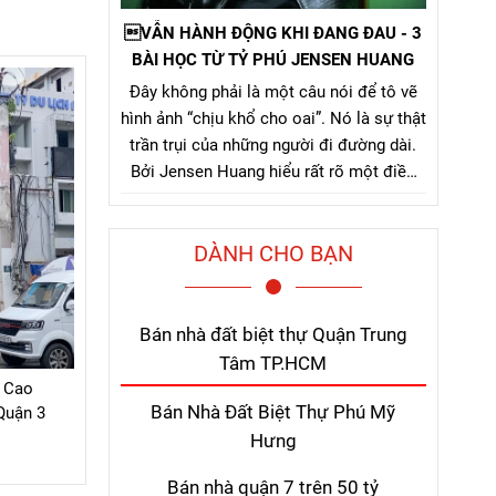
VẪN HÀNH ĐỘNG KHI ĐANG ĐAU - 3
BÀI HỌC TỪ TỶ PHÚ JENSEN HUANG
Đây không phải là một câu nói để tô vẽ
hình ảnh “chịu khổ cho oai”. Nó là sự thật
trần trụi của những người đi đường dài.
Bởi Jensen Huang hiểu rất rõ một điều
mà nhiều người chỉ nhận ra sau khi đã trả
giá quá nhiều: thứ khiến con người bỏ
DÀNH CHO BẠN
cuộc không phải là khó khăn lớn, mà là
nỗi đau kéo dài không thấy điểm kết.
Bán nhà đất biệt thự Quận Trung
Tâm TP.HCM
9 Cao
Bán Nhà Đất Biệt Thự Phú Mỹ
Quận 3
Hưng
Bán nhà quận 7 trên 50 tỷ