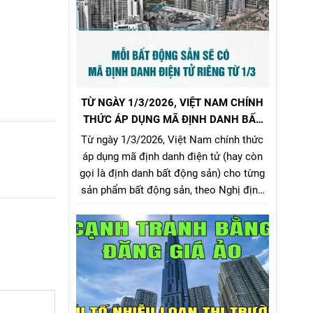
TỪ NGÀY 1/3/2026, VIỆT NAM CHÍNH
THỨC ÁP DỤNG MÃ ĐỊNH DANH BẤT
ĐỘNG SẢN
Từ ngày 1/3/2026, Việt Nam chính thức
áp dụng mã định danh điện tử (hay còn
gọi là định danh bất động sản) cho từng
sản phẩm bất động sản, theo Nghị định
357/2025/NĐ-CP (ban hành ngày
31/12/2025, hiệu lực từ 1/3/2026) về xây
dựng, quản lý và sử dụng hệ thống thông
tin, cơ sở dữ liệu về nhà ở và thị trường
bất động sản.