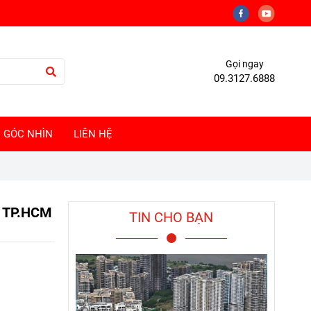
Gọi ngay
09.3127.6888
GÓC NHÌN
LIÊN HỆ
, TP.HCM
TIN CHO BẠN