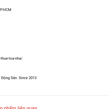
 TP.HCM
-thue-toa-nha/
ất Động Sản. Since 2013
n phẩm liên quan