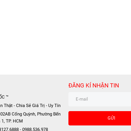
ĐĂNG KÍ NHẬN TIN
ỐC ™
 Thật - Chia Sẻ Giá Trị - Uy Tín
 102AB Cống Quỳnh, Phường Bến
GỬI
 1, TP. HCM
.3127.6888 - 0988.536.978