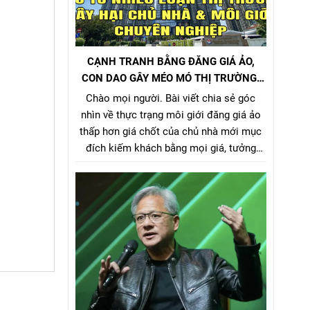
CẠNH TRANH BẰNG ĐĂNG GIÁ ẢO,
CON DAO GÂY MÉO MÓ THỊ TRƯỜNG,
GÂY HẠI CHỦ NHÀ VÀ NHÀ MÔI GIỚI
Chào mọi người. Bài viết chia sẻ góc
CHÂN CHÍNH
nhìn về thực trạng môi giới đăng giá ảo
thấp hơn giá chốt của chủ nhà mới mục
đích kiếm khách bằng mọi giá, tưởng
chừng nó là 1 tiểu xảo đánh bật các môi
giới chân chính khác khi cạnh tranh về
giá bán nhưng gây hại rất nhiều cho chủ
nhà, làm méo mó thị trường.