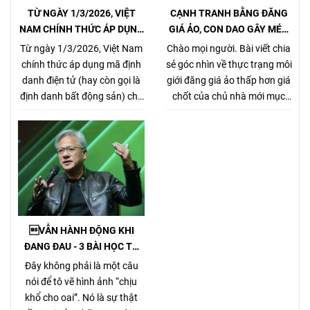
TỪ NGÀY 1/3/2026, VIỆT
CẠNH TRANH BẰNG ĐĂNG
NAM CHÍNH THỨC ÁP DỤNG
GIÁ ẢO, CON DAO GÂY MÉO
MÃ ĐỊNH DANH BẤT ĐỘNG
MÓ THỊ TRƯỜNG, GÂY HẠI
Từ ngày 1/3/2026, Việt Nam
Chào mọi người. Bài viết chia
SẢN
CHỦ NHÀ VÀ NHÀ MÔI GIỚI
chính thức áp dụng mã định
sẻ góc nhìn về thực trạng môi
CHÂN CHÍNH
danh điện tử (hay còn gọi là
giới đăng giá ảo thấp hơn giá
định danh bất động sản) cho
chốt của chủ nhà mới mục
từng sản phẩm bất động sản,
đích kiếm khách bằng mọi
theo Nghị định
giá, tưởng chừng nó là 1 tiểu
357/2025/NĐ-CP (ban hành
xảo đánh bật các môi giới
ngày 31/12/2025, hiệu lực từ
chân chính khác khi cạnh
1/3/2026) về xây dựng, quản
tranh về giá bán nhưng gây
lý và sử dụng hệ thống thông
hại rất nhiều cho chủ nhà,
tin, cơ sở dữ liệu về nhà ở và
làm méo mó thị trường.
thị trường bất động sản.
VẪN HÀNH ĐỘNG KHI
ĐANG ĐAU - 3 BÀI HỌC TỪ
TỶ PHÚ JENSEN HUANG
Đây không phải là một câu
nói để tô vẽ hình ảnh “chịu
khổ cho oai”. Nó là sự thật