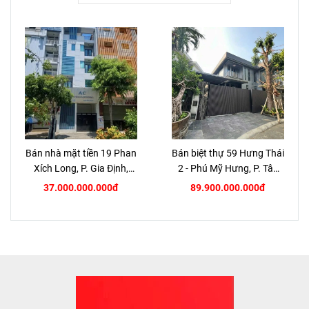
Bán nhà mặt tiền 19 Phan
Bán biệt thự 59 Hưng Thái
Xích Long, P. Gia Định,
2 - Phú Mỹ Hưng, P. Tân
TP.HCM
Hưng, Quận 7
37.000.000.000đ
89.900.000.000đ