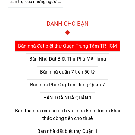
trần trụi của những người đi
đường dài. Bởi Jensen Huang
hiểu rất rõ một điều mà nhiều
người chỉ nhận ra sau khi đã
DÀNH CHO BẠN
trả giá quá nhiều: thứ khiến
con người bỏ cuộc không
phải là khó khăn lớn, mà là
Bán nhà đất biệt thự Quận Trung Tâm TP.HCM
nỗi đau kéo dài không thấy
điểm kết.
Bán Nhà Đất Biệt Thự Phú Mỹ Hưng
Bán nhà quận 7 trên 50 tỷ
Bán nhà Phường Tân Hưng Quận 7
BÁN TOÀ NHÀ QUẬN 1
Bán tòa nhà căn hộ dịch vụ - nhà kinh doanh khai
thác dòng tiền cho thuê
Bán nhà đất biệt thự Quận 1