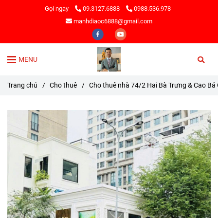
Gọi ngay
09.3127.6888
0988.536.978
manhdiaoc6888@gmail.com
MENU
Trang chủ
/
Cho thuê
/
Cho thuê nhà 74/2 Hai Bà Trưng & Cao Bá