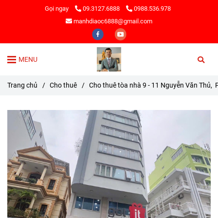
Gọi ngay
09.3127.6888
0988.536.978
manhdiaoc6888@gmail.com
MENU
Trang chủ
/
Cho thuê
/
Cho thuê tòa nhà 9 - 11 Nguyễn Văn Thủ,