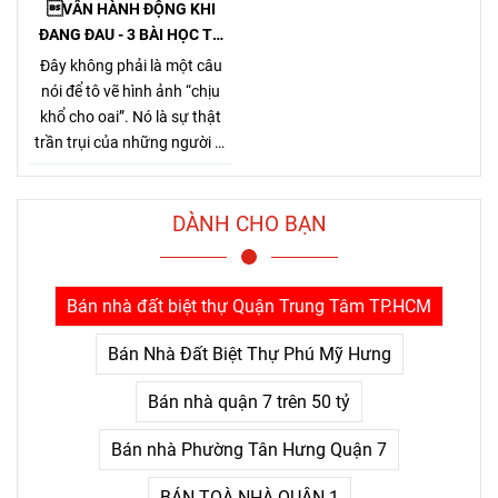
VẪN HÀNH ĐỘNG KHI
ĐANG ĐAU - 3 BÀI HỌC TỪ
TỶ PHÚ JENSEN HUANG
Đây không phải là một câu
nói để tô vẽ hình ảnh “chịu
khổ cho oai”. Nó là sự thật
trần trụi của những người đi
đường dài. Bởi Jensen Huang
hiểu rất rõ một điều mà nhiều
người chỉ nhận ra sau khi đã
DÀNH CHO BẠN
trả giá quá nhiều: thứ khiến
con người bỏ cuộc không
phải là khó khăn lớn, mà là
Bán nhà đất biệt thự Quận Trung Tâm TP.HCM
nỗi đau kéo dài không thấy
điểm kết.
Bán Nhà Đất Biệt Thự Phú Mỹ Hưng
Bán nhà quận 7 trên 50 tỷ
Bán nhà Phường Tân Hưng Quận 7
BÁN TOÀ NHÀ QUẬN 1