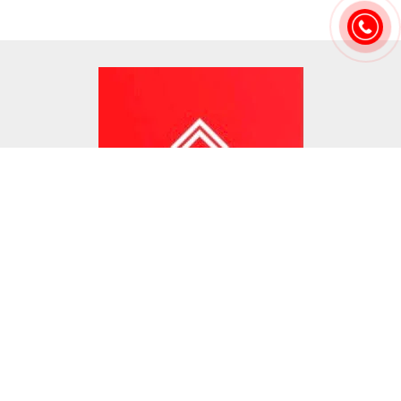
LIÊN HỆ
MẠNH ĐỊA ỐC ™
Bất Động Sản Thật - Chia Sẻ Giá Trị - Uy Tín
Trụ sở cty: 102AB Cống Quỳnh, Phường Bến Thành, Quận 1, TP.
HCM
Hotline: 09.3127.6888 - 0988.536.978