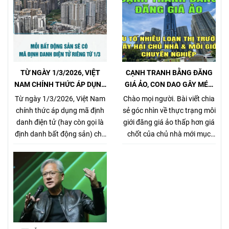
TỪ NGÀY 1/3/2026, VIỆT
CẠNH TRANH BẰNG ĐĂNG
NAM CHÍNH THỨC ÁP DỤNG
GIÁ ẢO, CON DAO GÂY MÉO
MÃ ĐỊNH DANH BẤT ĐỘNG
MÓ THỊ TRƯỜNG, GÂY HẠI
Từ ngày 1/3/2026, Việt Nam
Chào mọi người. Bài viết chia
SẢN
CHỦ NHÀ VÀ NHÀ MÔI GIỚI
chính thức áp dụng mã định
sẻ góc nhìn về thực trạng môi
CHÂN CHÍNH
danh điện tử (hay còn gọi là
giới đăng giá ảo thấp hơn giá
định danh bất động sản) cho
chốt của chủ nhà mới mục
từng sản phẩm bất động sản,
đích kiếm khách bằng mọi
theo Nghị định
giá, tưởng chừng nó là 1 tiểu
357/2025/NĐ-CP (ban hành
xảo đánh bật các môi giới
ngày 31/12/2025, hiệu lực từ
chân chính khác khi cạnh
1/3/2026) về xây dựng, quản
tranh về giá bán nhưng gây
lý và sử dụng hệ thống thông
hại rất nhiều cho chủ nhà,
tin, cơ sở dữ liệu về nhà ở và
làm méo mó thị trường.
thị trường bất động sản.