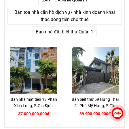
Bán tòa nhà căn hộ dịch vụ - nhà kinh doanh khai
thác dòng tiền cho thuê
Bán nhà đất biệt thự Quận 1
Bán nhà mặt tiền 19 Phan
Bán biệt thự 59 Hưng Thái
Xích Long, P. Gia Định,
2 - Phú Mỹ Hưng, P. Tân
TP.HCM
Hưng, Quận 7
37.000.000.000đ
89.900.000.000đ