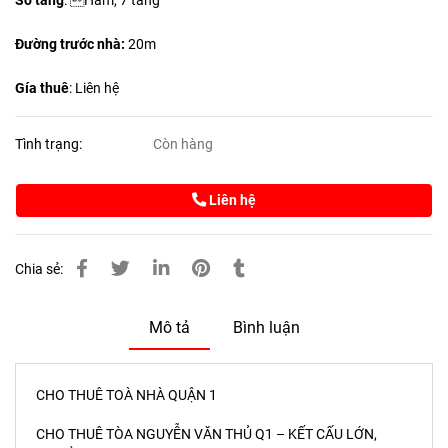
Số tầng
: Hầm, 7 tầng
Đường trước nhà:
20m
Gía thuê
: Liên hệ
Tình trạng:
Còn hàng
Liên hệ
Chia sẻ:
Mô tả
Bình luận
CHO THUÊ TOÀ NHÀ QUẬN 1
CHO THUÊ TÒA NGUYỄN VĂN THỦ Q1 – KẾT CẤU LỚN,