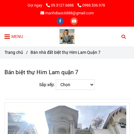
Gọi ngay
09.3127.6888
0988.536.978
manhdiaoc6888@gmail.com
MENU
Trang chủ
/
Bán nhà đất biệt thự Him Lam Quận 7
Bán biệt thự Him Lam quận 7
Sắp xếp: