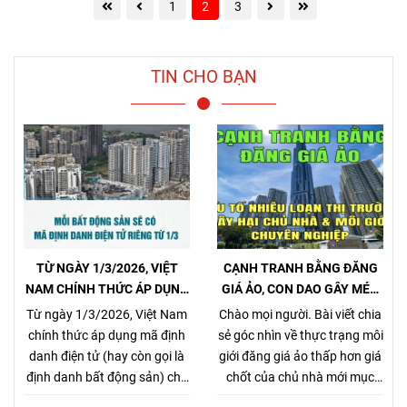
1
2
3
TIN CHO BẠN
TỪ NGÀY 1/3/2026, VIỆT
CẠNH TRANH BẰNG ĐĂNG
NAM CHÍNH THỨC ÁP DỤNG
GIÁ ẢO, CON DAO GÂY MÉO
MÃ ĐỊNH DANH BẤT ĐỘNG
MÓ THỊ TRƯỜNG, GÂY HẠI
Từ ngày 1/3/2026, Việt Nam
Chào mọi người. Bài viết chia
SẢN
CHỦ NHÀ VÀ NHÀ MÔI GIỚI
chính thức áp dụng mã định
sẻ góc nhìn về thực trạng môi
CHÂN CHÍNH
danh điện tử (hay còn gọi là
giới đăng giá ảo thấp hơn giá
định danh bất động sản) cho
chốt của chủ nhà mới mục
từng sản phẩm bất động sản,
đích kiếm khách bằng mọi