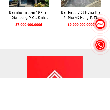
Bán nhà mặt tiền 19 Phan
Bán biệt thự 59 Hưng Thái
Xích Long, P. Gia Định,
2 - Phú Mỹ Hưng, P. Tân
TP.HCM
Hưng, Quận 7
37.000.000.000đ
89.900.000.000đ