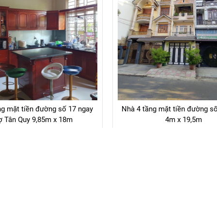
ng mặt tiền đường số 17 ngay
Nhà 4 tầng mặt tiền đường s
ợ Tân Quy 9,85m x 18m
4m x 19,5m
38.000.000.000đ
14.000.000.000đ
Liên hệ
Liên hệ
1
2
3
4