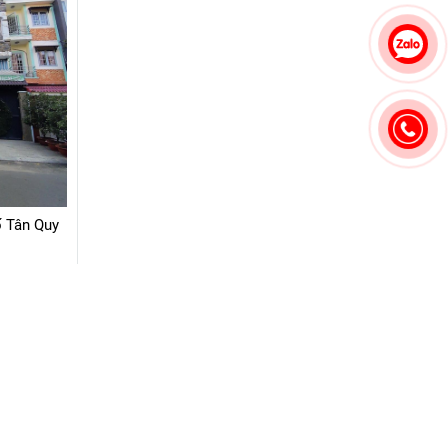
ố Tân Quy
...