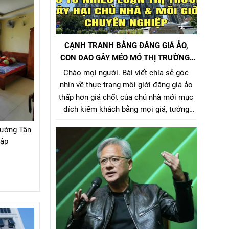
CẠNH TRANH BẰNG ĐĂNG GIÁ ẢO,
CON DAO GÂY MÉO MÓ THỊ TRƯỜNG,
GÂY HẠI CHỦ NHÀ VÀ NHÀ MÔI GIỚI
Chào mọi người. Bài viết chia sẻ góc
CHÂN CHÍNH
nhìn về thực trạng môi giới đăng giá ảo
thấp hơn giá chốt của chủ nhà mới mục
đích kiếm khách bằng mọi giá, tưởng
chừng nó là 1 tiểu xảo đánh bật các môi
hường Tân
giới chân chính khác khi cạnh tranh về
hập
giá bán nhưng gây hại rất nhiều cho chủ
nhà, làm méo mó thị trường.