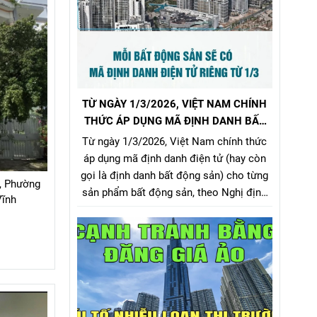
TỪ NGÀY 1/3/2026, VIỆT NAM CHÍNH
THỨC ÁP DỤNG MÃ ĐỊNH DANH BẤT
ĐỘNG SẢN
Từ ngày 1/3/2026, Việt Nam chính thức
áp dụng mã định danh điện tử (hay còn
gọi là định danh bất động sản) cho từng
, Phường
sản phẩm bất động sản, theo Nghị định
Vĩnh
357/2025/NĐ-CP (ban hành ngày
31/12/2025, hiệu lực từ 1/3/2026) về xây
dựng, quản lý và sử dụng hệ thống thông
tin, cơ sở dữ liệu về nhà ở và thị trường
bất động sản.