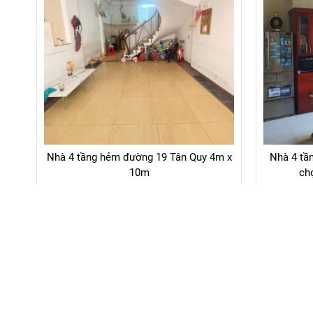
Nhà 4 tầng hẻm đường 19 Tân Quy 4m x
Nhà 4 tầ
10m
ch
4.500.000.000đ
Liên hệ
Hiển thị 22 - 42 / 113 kết quả