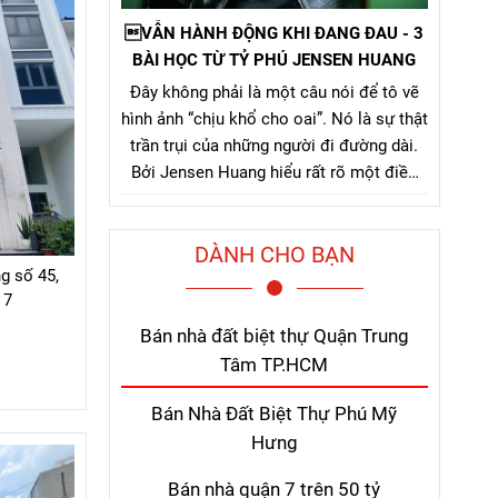
VẪN HÀNH ĐỘNG KHI ĐANG ĐAU - 3
BÀI HỌC TỪ TỶ PHÚ JENSEN HUANG
Đây không phải là một câu nói để tô vẽ
hình ảnh “chịu khổ cho oai”. Nó là sự thật
trần trụi của những người đi đường dài.
Bởi Jensen Huang hiểu rất rõ một điều
mà nhiều người chỉ nhận ra sau khi đã trả
giá quá nhiều: thứ khiến con người bỏ
DÀNH CHO BẠN
cuộc không phải là khó khăn lớn, mà là
g số 45,
nỗi đau kéo dài không thấy điểm kết.
 7
Bán nhà đất biệt thự Quận Trung
Tâm TP.HCM
Bán Nhà Đất Biệt Thự Phú Mỹ
Hưng
Bán nhà quận 7 trên 50 tỷ