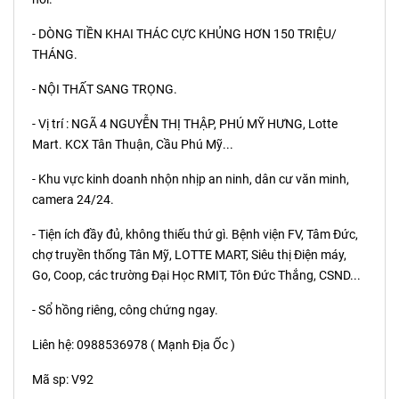
- DÒNG TIỀN KHAI THÁC CỰC KHỦNG HƠN 150 TRIỆU/
THÁNG.
- NỘI THẤT SANG TRỌNG.
- Vị trí : NGÃ 4 NGUYỄN THỊ THẬP, PHÚ MỸ HƯNG, Lotte
Mart. KCX Tân Thuận, Cầu Phú Mỹ...
- Khu vực kinh doanh nhộn nhịp an ninh, dân cư văn minh,
camera 24/24.
- Tiện ích đầy đủ, không thiếu thứ gì. Bệnh viện FV, Tâm Đức,
chợ truyền thống Tân Mỹ, LOTTE MART, Siêu thị Điện máy,
Go, Coop, các trường Đại Học RMIT, Tôn Đức Thắng, CSND...
- Sổ hồng riêng, công chứng ngay.
Liên hệ: 0988536978 ( Mạnh Địa Ốc )
Mã sp: V92