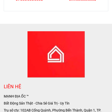
LIÊN HỆ
MẠNH ĐỊA ỐC ™
Bất Động Sản Thật - Chia Sẻ Giá Trị - Uy Tín
Trụ sở cty: 102AB Cống Quỳnh, Phường Bến Thành, Quận 1, TP.