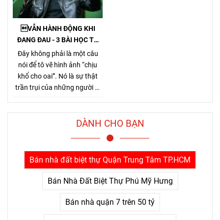
lý và sử dụng hệ thống thông
hại rất nhiều cho chủ nhà,
tin, cơ sở dữ liệu về nhà ở và
làm méo mó thị trường.
thị trường bất động sản.
VẪN HÀNH ĐỘNG KHI
ĐANG ĐAU - 3 BÀI HỌC TỪ
TỶ PHÚ JENSEN HUANG
Đây không phải là một câu
nói để tô vẽ hình ảnh “chịu
khổ cho oai”. Nó là sự thật
trần trụi của những người đi
đường dài. Bởi Jensen Huang
hiểu rất rõ một điều mà nhiều
người chỉ nhận ra sau khi đã
DÀNH CHO BẠN
trả giá quá nhiều: thứ khiến
con người bỏ cuộc không
phải là khó khăn lớn, mà là
Bán nhà đất biệt thự Quận Trung Tâm TP.HCM
nỗi đau kéo dài không thấy
điểm kết.
Bán Nhà Đất Biệt Thự Phú Mỹ Hưng
Bán nhà quận 7 trên 50 tỷ