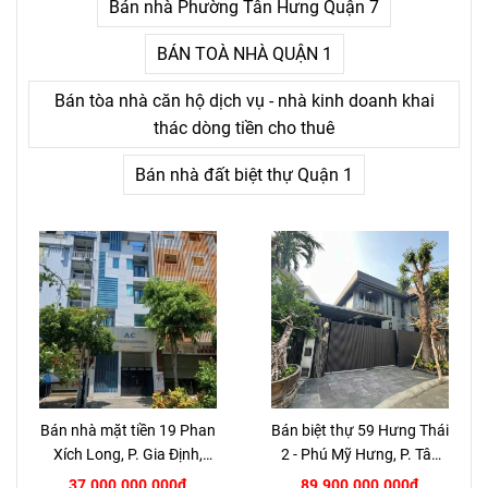
Bán nhà Phường Tân Hưng Quận 7
BÁN TOÀ NHÀ QUẬN 1
Bán tòa nhà căn hộ dịch vụ - nhà kinh doanh khai
thác dòng tiền cho thuê
Bán nhà đất biệt thự Quận 1
Bán nhà mặt tiền 19 Phan
Bán biệt thự 59 Hưng Thái
Xích Long, P. Gia Định,
2 - Phú Mỹ Hưng, P. Tân
TP.HCM
Hưng, Quận 7
37.000.000.000đ
89.900.000.000đ