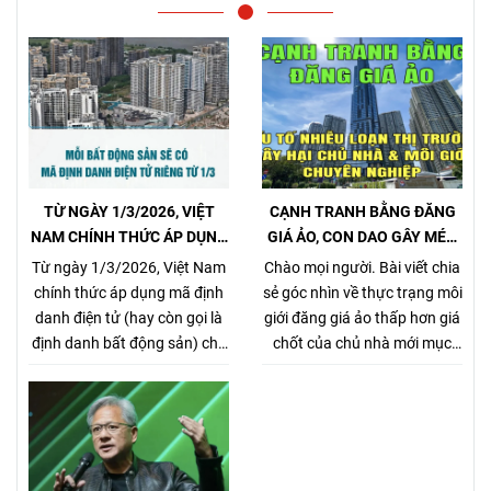
TỪ NGÀY 1/3/2026, VIỆT
CẠNH TRANH BẰNG ĐĂNG
NAM CHÍNH THỨC ÁP DỤNG
GIÁ ẢO, CON DAO GÂY MÉO
MÃ ĐỊNH DANH BẤT ĐỘNG
MÓ THỊ TRƯỜNG, GÂY HẠI
Từ ngày 1/3/2026, Việt Nam
Chào mọi người. Bài viết chia
SẢN
CHỦ NHÀ VÀ NHÀ MÔI GIỚI
chính thức áp dụng mã định
sẻ góc nhìn về thực trạng môi
CHÂN CHÍNH
danh điện tử (hay còn gọi là
giới đăng giá ảo thấp hơn giá
định danh bất động sản) cho
chốt của chủ nhà mới mục
từng sản phẩm bất động sản,
đích kiếm khách bằng mọi
theo Nghị định
giá, tưởng chừng nó là 1 tiểu
357/2025/NĐ-CP (ban hành
xảo đánh bật các môi giới
ngày 31/12/2025, hiệu lực từ
chân chính khác khi cạnh
1/3/2026) về xây dựng, quản
tranh về giá bán nhưng gây