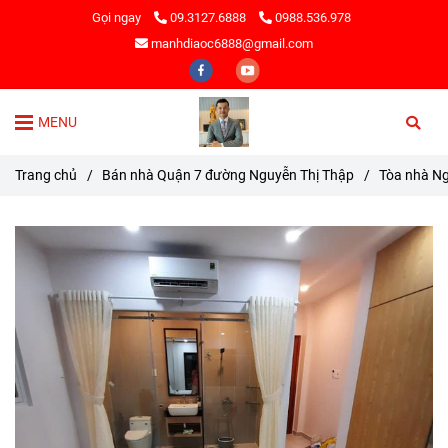
Gọi ngay
09.3127.6888
0988.536.978
manhdiaoc6888@gmail.com
MENU
Trang chủ
/
Bán nhà Quận 7 đường Nguyễn Thị Thập
/
Tòa nhà Ng