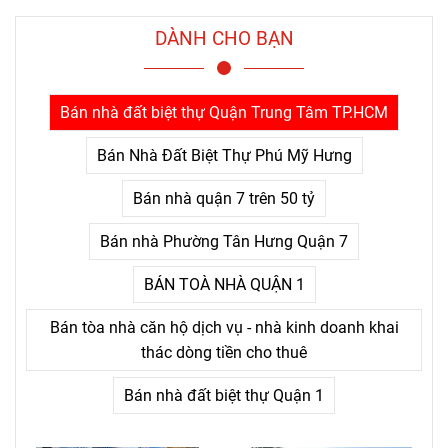
hiểu rất rõ một điều mà nhiều
người chỉ nhận ra sau khi đã
DÀNH CHO BẠN
trả giá quá nhiều: thứ khiến
con người bỏ cuộc không
phải là khó khăn lớn, mà là
Bán nhà đất biệt thự Quận Trung Tâm TP.HCM
nỗi đau kéo dài không thấy
điểm kết.
Bán Nhà Đất Biệt Thự Phú Mỹ Hưng
Bán nhà quận 7 trên 50 tỷ
Bán nhà Phường Tân Hưng Quận 7
BÁN TOÀ NHÀ QUẬN 1
Bán tòa nhà căn hộ dịch vụ - nhà kinh doanh khai
thác dòng tiền cho thuê
Bán nhà đất biệt thự Quận 1