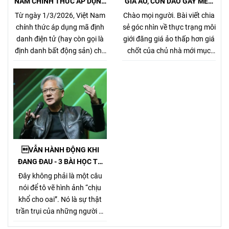
NAM CHÍNH THỨC ÁP DỤNG
GIÁ ẢO, CON DAO GÂY MÉO
MÃ ĐỊNH DANH BẤT ĐỘNG
MÓ THỊ TRƯỜNG, GÂY HẠI
Từ ngày 1/3/2026, Việt Nam
Chào mọi người. Bài viết chia
SẢN
CHỦ NHÀ VÀ NHÀ MÔI GIỚI
chính thức áp dụng mã định
sẻ góc nhìn về thực trạng môi
CHÂN CHÍNH
danh điện tử (hay còn gọi là
giới đăng giá ảo thấp hơn giá
định danh bất động sản) cho
chốt của chủ nhà mới mục
từng sản phẩm bất động sản,
đích kiếm khách bằng mọi
theo Nghị định
giá, tưởng chừng nó là 1 tiểu
357/2025/NĐ-CP (ban hành
xảo đánh bật các môi giới
ngày 31/12/2025, hiệu lực từ
chân chính khác khi cạnh
1/3/2026) về xây dựng, quản
tranh về giá bán nhưng gây
lý và sử dụng hệ thống thông
hại rất nhiều cho chủ nhà,
tin, cơ sở dữ liệu về nhà ở và
làm méo mó thị trường.
thị trường bất động sản.
VẪN HÀNH ĐỘNG KHI
ĐANG ĐAU - 3 BÀI HỌC TỪ
TỶ PHÚ JENSEN HUANG
Đây không phải là một câu
nói để tô vẽ hình ảnh “chịu
khổ cho oai”. Nó là sự thật
trần trụi của những người đi
đường dài. Bởi Jensen Huang