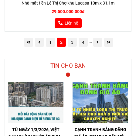
Nhà mặt tiền Lê Thị Chợ khu Lacasa 10m x 31,1m
29.500.000.000đ
Liên hệ
...
1
2
3
4
TIN CHO BẠN
TỪ NGÀY 1/3/2026, VIỆT
CẠNH TRANH BẰNG ĐĂNG