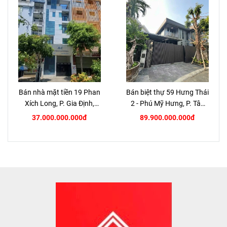
Bán nhà mặt tiền 19 Phan
Bán biệt thự 59 Hưng Thái
Xích Long, P. Gia Định,
2 - Phú Mỹ Hưng, P. Tân
TP.HCM
Hưng, Quận 7
37.000.000.000đ
89.900.000.000đ