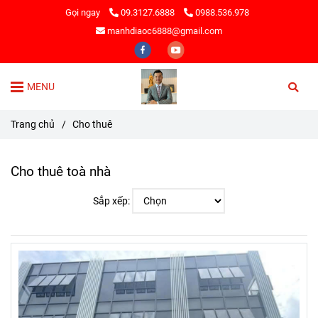
Gọi ngay
09.3127.6888
0988.536.978
manhdiaoc6888@gmail.com
MENU
Trang chủ
/
Cho thuê
Cho thuê toà nhà
Sắp xếp: