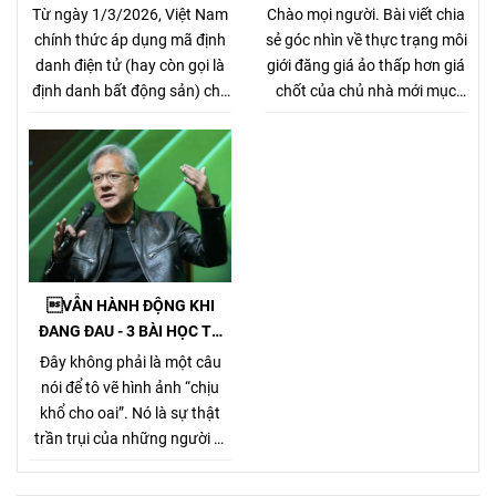
MÃ ĐỊNH DANH BẤT ĐỘNG
MÓ THỊ TRƯỜNG, GÂY HẠI
Từ ngày 1/3/2026, Việt Nam
Chào mọi người. Bài viết chia
SẢN
CHỦ NHÀ VÀ NHÀ MÔI GIỚI
chính thức áp dụng mã định
sẻ góc nhìn về thực trạng môi
CHÂN CHÍNH
danh điện tử (hay còn gọi là
giới đăng giá ảo thấp hơn giá
định danh bất động sản) cho
chốt của chủ nhà mới mục
từng sản phẩm bất động sản,
đích kiếm khách bằng mọi
theo Nghị định
giá, tưởng chừng nó là 1 tiểu
357/2025/NĐ-CP (ban hành
xảo đánh bật các môi giới
ngày 31/12/2025, hiệu lực từ
chân chính khác khi cạnh
1/3/2026) về xây dựng, quản
tranh về giá bán nhưng gây
lý và sử dụng hệ thống thông
hại rất nhiều cho chủ nhà,
tin, cơ sở dữ liệu về nhà ở và
làm méo mó thị trường.
thị trường bất động sản.
VẪN HÀNH ĐỘNG KHI
ĐANG ĐAU - 3 BÀI HỌC TỪ
TỶ PHÚ JENSEN HUANG
Đây không phải là một câu
nói để tô vẽ hình ảnh “chịu
khổ cho oai”. Nó là sự thật
trần trụi của những người đi
đường dài. Bởi Jensen Huang
hiểu rất rõ một điều mà nhiều