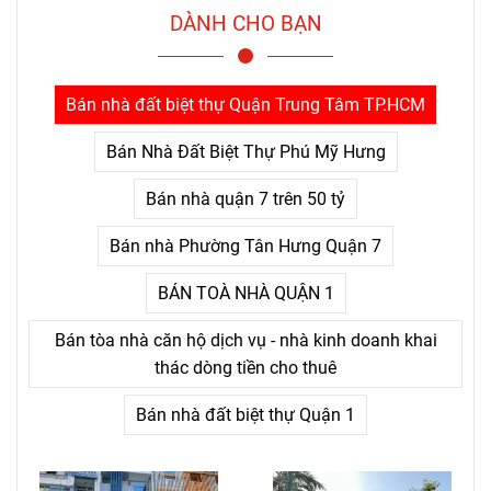
người chỉ nhận ra sau khi đã
DÀNH CHO BẠN
trả giá quá nhiều: thứ khiến
con người bỏ cuộc không
phải là khó khăn lớn, mà là
Bán nhà đất biệt thự Quận Trung Tâm TP.HCM
nỗi đau kéo dài không thấy
điểm kết.
Bán Nhà Đất Biệt Thự Phú Mỹ Hưng
Bán nhà quận 7 trên 50 tỷ
Bán nhà Phường Tân Hưng Quận 7
BÁN TOÀ NHÀ QUẬN 1
Bán tòa nhà căn hộ dịch vụ - nhà kinh doanh khai
thác dòng tiền cho thuê
Bán nhà đất biệt thự Quận 1