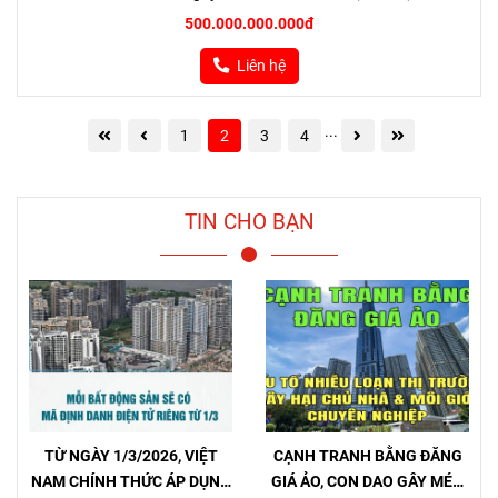
500.000.000.000đ
Liên hệ
...
1
2
3
4
TIN CHO BẠN
TỪ NGÀY 1/3/2026, VIỆT
CẠNH TRANH BẰNG ĐĂNG
NAM CHÍNH THỨC ÁP DỤNG
GIÁ ẢO, CON DAO GÂY MÉO