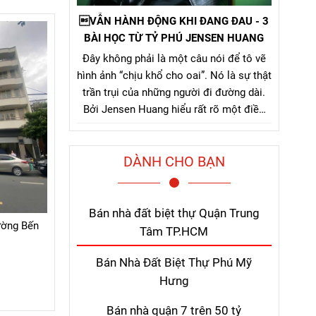
VẪN HÀNH ĐỘNG KHI ĐANG ĐAU - 3
BÀI HỌC TỪ TỶ PHÚ JENSEN HUANG
Đây không phải là một câu nói để tô vẽ
hình ảnh “chịu khổ cho oai”. Nó là sự thật
trần trụi của những người đi đường dài.
Bởi Jensen Huang hiểu rất rõ một điều
mà nhiều người chỉ nhận ra sau khi đã trả
giá quá nhiều: thứ khiến con người bỏ
DÀNH CHO BẠN
cuộc không phải là khó khăn lớn, mà là
nỗi đau kéo dài không thấy điểm kết.
Bán nhà đất biệt thự Quận Trung
hường Bến
Tâm TP.HCM
Bán Nhà Đất Biệt Thự Phú Mỹ
Hưng
Bán nhà quận 7 trên 50 tỷ