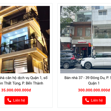
nhà căn hộ dịch vụ Quận 1, số
Bán nhà 37 - 39 Đông Du, P. 
n Thất Tùng, P. Bến Thành
Quận 1
35.000.000.000đ
300.000.000.000đ
Liên hệ
Liên hệ