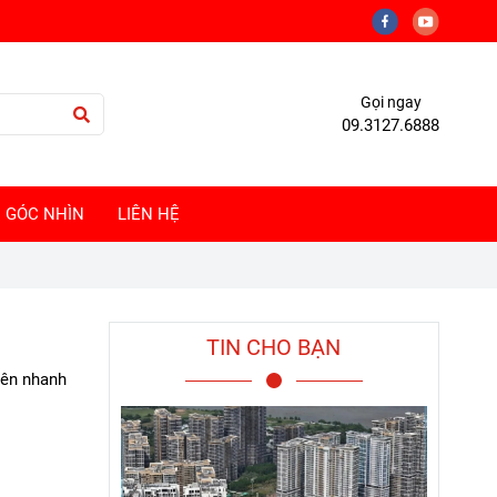
Gọi ngay
09.3127.6888
GÓC NHÌN
LIÊN HỆ
TIN CHO BẠN
tên nhanh