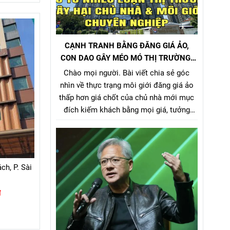
CẠNH TRANH BẰNG ĐĂNG GIÁ ẢO,
CON DAO GÂY MÉO MÓ THỊ TRƯỜNG,
GÂY HẠI CHỦ NHÀ VÀ NHÀ MÔI GIỚI
Chào mọi người. Bài viết chia sẻ góc
CHÂN CHÍNH
nhìn về thực trạng môi giới đăng giá ảo
thấp hơn giá chốt của chủ nhà mới mục
đích kiếm khách bằng mọi giá, tưởng
chừng nó là 1 tiểu xảo đánh bật các môi
giới chân chính khác khi cạnh tranh về
giá bán nhưng gây hại rất nhiều cho chủ
nhà, làm méo mó thị trường.
ch, P. Sài
đ