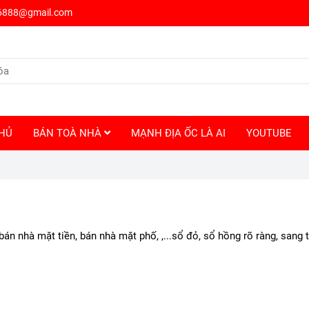
6888@gmail.com
HỦ
BÁN TOÀ NHÀ
MẠNH ĐỊA ỐC LÀ AI
YOUTUBE
án nhà mặt tiền, bán nhà mặt phố, ,...sổ đỏ, sổ hồng rõ ràng, sang 