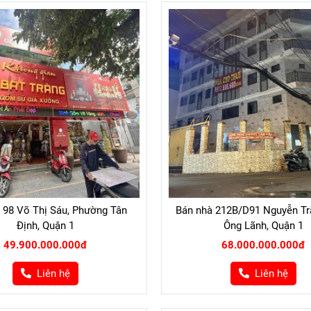
 98 Võ Thị Sáu, Phường Tân
Bán nhà 212B/D91 Nguyễn Trã
Định, Quận 1
Ông Lãnh, Quận 1
49.900.000.000đ
68.000.000.000đ
Liên hệ
Liên hệ